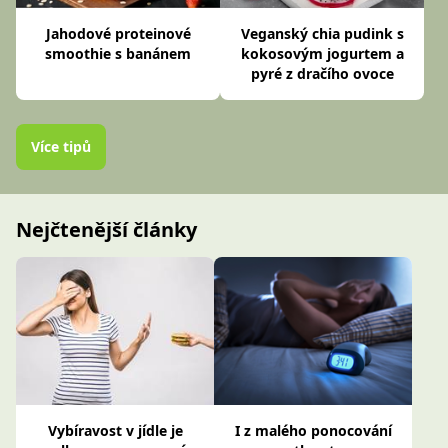
Jahodové proteinové
Veganský chia pudink s
smoothie s banánem
kokosovým jogurtem a
pyré z dračího ovoce
Více tipů
Nejčtenější články
Vybíravost v jídle je
I z malého ponocování