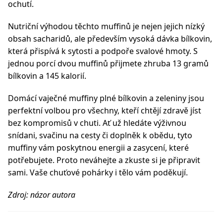
ochutí.
Nutriční výhodou těchto muffinů je nejen jejich nízký
obsah sacharidů, ale především vysoká dávka bílkovin,
která přispívá k sytosti a podpoře svalové hmoty. S
jednou porcí dvou muffinů přijmete zhruba 13 gramů
bílkovin a 145 kalorií.
Domácí vaječné muffiny plné bílkovin a zeleniny jsou
perfektní volbou pro všechny, kteří chtějí zdravě jíst
bez kompromisů v chuti. Ať už hledáte výživnou
snídani, svačinu na cesty či doplněk k obědu, tyto
muffiny vám poskytnou energii a zasycení, které
potřebujete. Proto neváhejte a zkuste si je připravit
sami. Vaše chuťové pohárky i tělo vám poděkují.
Zdroj: názor autora