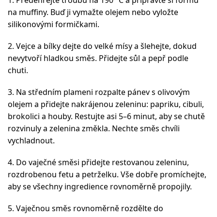
1. Předehřejte troubu na 190 °C a připravte si formu
na muffiny. Buď ji vymažte olejem nebo vyložte
silikonovými formičkami.
2. Vejce a bílky dejte do velké mísy a šlehejte, dokud
nevytvoří hladkou směs. Přidejte sůl a pepř podle
chuti.
3. Na středním plameni rozpalte pánev s olivovým
olejem a přidejte nakrájenou zeleninu: papriku, cibuli,
brokolici a houby. Restujte asi 5–6 minut, aby se chutě
rozvinuly a zelenina změkla. Nechte směs chvíli
vychladnout.
4. Do vaječné směsi přidejte restovanou zeleninu,
rozdrobenou fetu a petrželku. Vše dobře promíchejte,
aby se všechny ingredience rovnoměrně propojily.
5. Vaječnou směs rovnoměrně rozdělte do