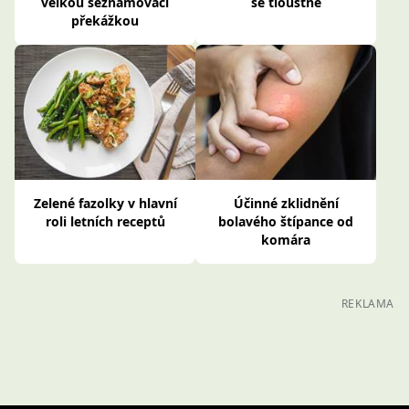
velkou seznamovací
se tloustne
překážkou
Zelené fazolky v hlavní
Účinné zklidnění
roli letních receptů
bolavého štípance od
komára
REKLAMA