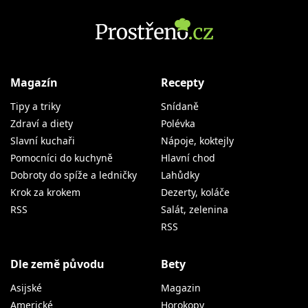
Magazín
Recepty
Tipy a triky
Snídaně
Zdraví a diety
Polévka
Slavní kuchaři
Nápoje, koktejly
Pomocníci do kuchyně
Hlavní chod
Dobroty do spíže a ledničky
Lahůdky
Krok za krokem
Dezerty, koláče
RSS
Salát, zelenina
RSS
Dle země původu
Bety
Asijské
Magazin
Americké
Horokopy