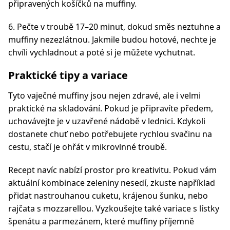
připravených košíčků na muffiny.
6. Pečte v troubě 17–20 minut, dokud směs neztuhne a
muffiny nezezlátnou. Jakmile budou hotové, nechte je
chvíli vychladnout a poté si je můžete vychutnat.
Praktické tipy a variace
Tyto vaječné muffiny jsou nejen zdravé, ale i velmi
praktické na skladování. Pokud je připravíte předem,
uchovávejte je v uzavřené nádobě v lednici. Kdykoli
dostanete chuť nebo potřebujete rychlou svačinu na
cestu, stačí je ohřát v mikrovlnné troubě.
Recept navíc nabízí prostor pro kreativitu. Pokud vám
aktuální kombinace zeleniny nesedí, zkuste například
přidat nastrouhanou cuketu, krájenou šunku, nebo
rajčata s mozzarellou. Vyzkoušejte také variace s lístky
špenátu a parmezánem, které muffiny příjemně