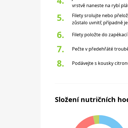
vrstvě naneste na rybí plá
Filety srolujte nebo přelož
zůstalo uvnitř, případně 
Filety položte do zapékac
Pečte v předehřáté troubě
Podávejte s kousky citron
Složení nutričních h