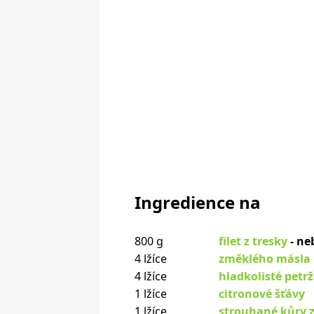
Ingredience na
800 g
filet z tresky
- ne
4 lžíce
změklého másla
4 lžíce
hladkolisté petrž
1 lžíce
citronové šťávy
1 lžíce
strouhané kůry z