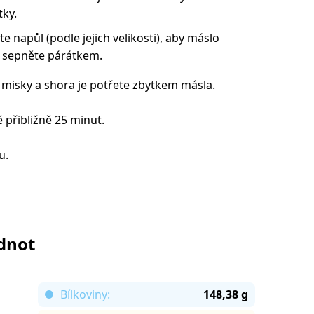
tky.
te napůl (podle jejich velikosti), aby máslo
je sepněte párátkem.
í misky a shora je potřete zbytkem másla.
 přibližně 25 minut.
u.
odnot
Bílkoviny:
148,38 g