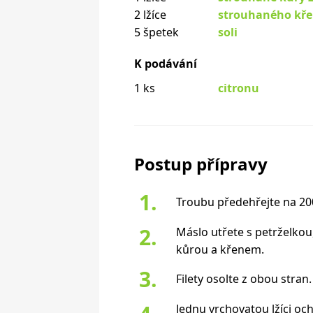
2 lžíce
strouhaného kř
5 špetek
soli
K podávání
1 ks
citronu
Postup přípravy
Troubu předehřejte na 20
Máslo utřete s petrželko
kůrou a křenem.
Filety osolte z obou stran.
Jednu vrchovatou lžíci oc