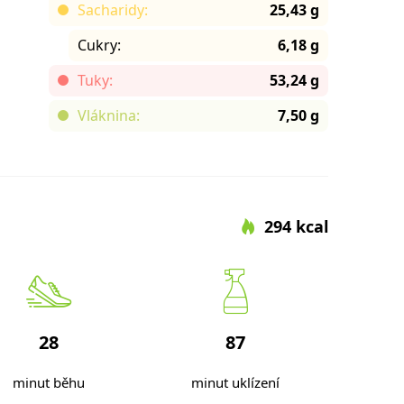
Sacharidy:
25,43 g
Cukry:
6,18 g
Tuky:
53,24 g
Vláknina:
7,50 g
294 kcal
28
87
minut běhu
minut uklízení