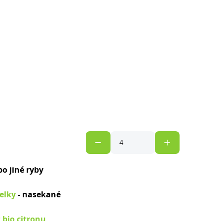
bo jiné ryby
elky
- nasekané
 bio citronu