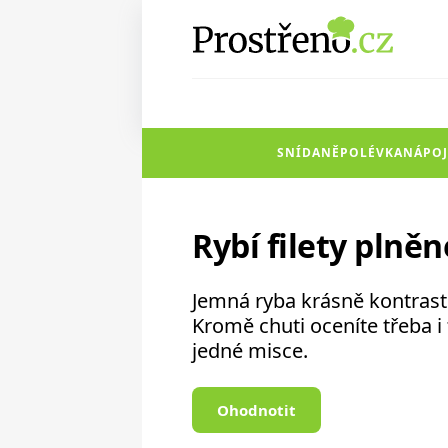
SNÍDANĚ
POLÉVKA
NÁPOJ
Rybí filety pln
Jemná ryba krásně kontras
Kromě chuti oceníte třeba i 
jedné misce.
Ohodnotit