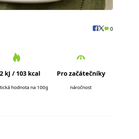
0
2 kJ / 103 kcal
Pro začátečníky
tická hodnota na 100g
náročnost