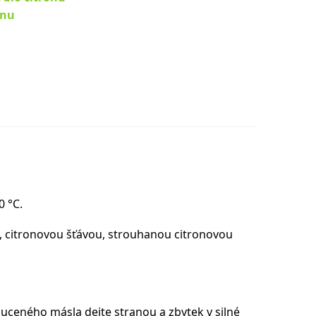
enu
0 °C.
u, citronovou šťávou, strouhanou citronovou
huceného másla dejte stranou a zbytek v silné