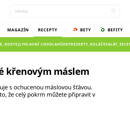
MAGAZÍN
RECEPTY
BETY
BEFITY
E, KOKTEJLY
HLAVNÍ CHOD
LAHŮDKY
DEZERTY, KOLÁČE
SALÁT, ZEL
ěné křenovým máslem
tuje s ochucenou máslovou šťávou.
to, že celý pokrm můžete připravit v