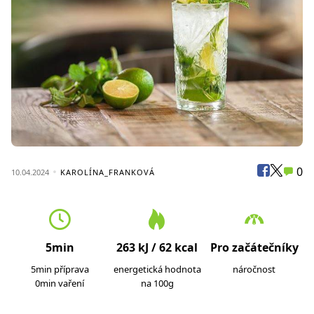
0
10.04.2024
KAROLÍNA_FRANKOVÁ
5min
263 kJ / 62 kcal
Pro začátečníky
5min příprava
energetická hodnota
náročnost
0min vaření
na 100g