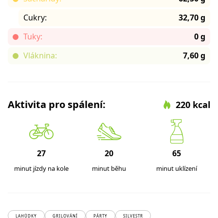
Cukry:
32,70 g
Tuky:
0 g
Vláknina:
7,60 g
Aktivita pro spálení:
220 kcal
27
20
65
minut jízdy na kole
minut běhu
minut uklízení
LAHŮDKY
GRILOVÁNÍ
PÁRTY
SILVESTR