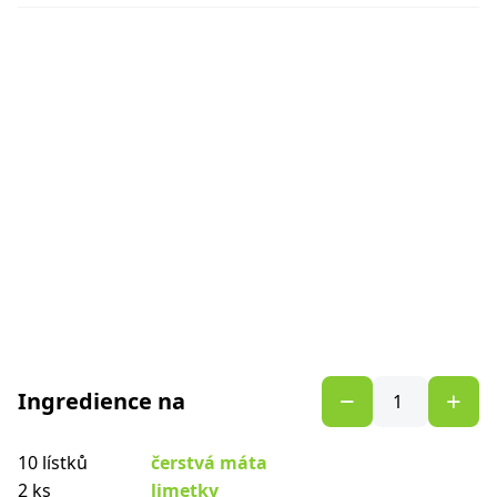
Ingredience na
10 lístků
čerstvá máta
2 ks
limetky