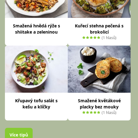
Smažená hnědá rýže s
Kuřecí stehna pečená s
shiitake a zeleninou
brokolicí
(1 hlasů)
Křupavý tofu salát s
Smažené květákové
kešu a klíčky
placky bez mouky
(1 hlasů)
Více tipů