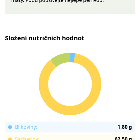
máty. Vodu používejte nejlépe perlivou.
Složení nutričních hodnot
Bílkoviny:
1,80 g
Sacharidy:
62,50 g