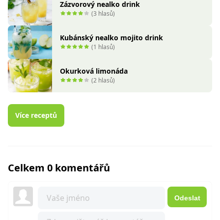
Zázvorový nealko drink
(3 hlasů)
Kubánský nealko mojito drink
(1 hlasů)
Okurková limonáda
(2 hlasů)
Více receptů
Celkem 0 komentářů
Odeslat