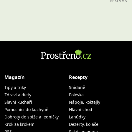
REKLAMA
Magazín
Recepty
Tipy a triky
Snídaně
Zdraví a diety
Polévka
Slavní kuchaři
Nápoje, koktejly
Pomocníci do kuchyně
Hlavní chod
Dobroty do spíže a ledničky
Lahůdky
Krok za krokem
Dezerty, koláče
RSS
Salát, zelenina