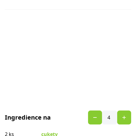
Ingredience na
2 ks
cukety