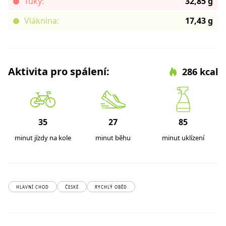
Tuky:
32,85 g
Vláknina:
17,43 g
Aktivita pro spálení:
286 kcal
35
27
85
minut jízdy na kole
minut běhu
minut uklízení
HLAVNÍ CHOD
ČESKÉ
RYCHLÝ OBĚD