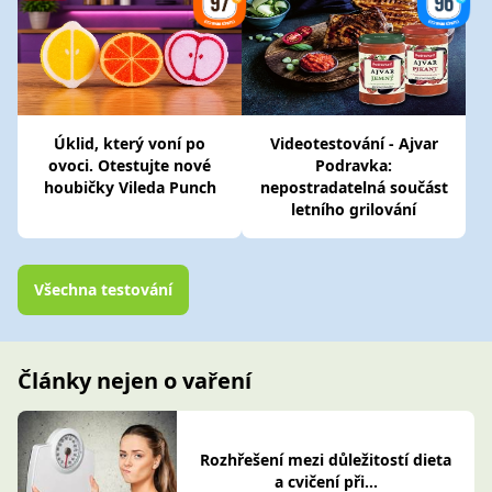
Úklid, který voní po
Videotestování - Ajvar
ovoci. Otestujte nové
Podravka:
houbičky Vileda Punch
nepostradatelná součást
letního grilování
Všechna testování
Články nejen o vaření
Rozhřešení mezi důležitostí dieta
a cvičení při...