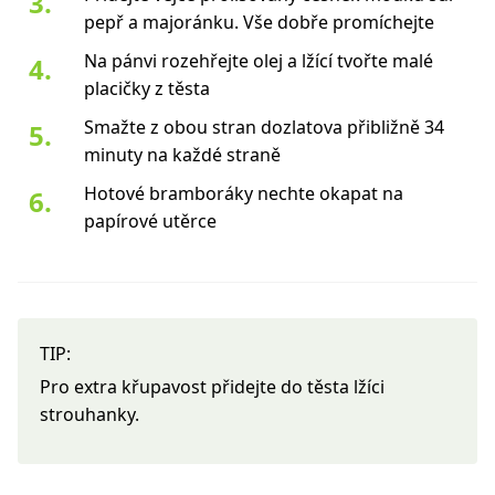
pepř a majoránku. Vše dobře promíchejte
Na pánvi rozehřejte olej a lžící tvořte malé
placičky z těsta
Smažte z obou stran dozlatova přibližně 34
minuty na každé straně
Hotové bramboráky nechte okapat na
papírové utěrce
TIP:
Pro extra křupavost přidejte do těsta lžíci
strouhanky.