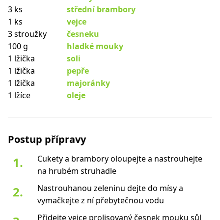
3 ks
střední brambory
1 ks
vejce
3 stroužky
česneku
100 g
hladké mouky
1 lžička
soli
1 lžička
pepře
1 lžička
majoránky
1 lžíce
oleje
Postup přípravy
Cukety a brambory oloupejte a nastrouhejte
na hrubém struhadle
Nastrouhanou zeleninu dejte do mísy a
vymačkejte z ní přebytečnou vodu
Přidejte vejce prolisovaný česnek mouku sůl