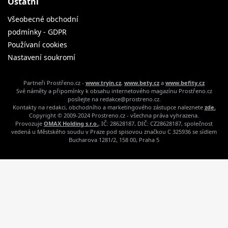
Ostatní
Všeobecné obchodní
podmínky - GDPR
Používaní cookies
Nastavení soukromí
Partneři Prostřeno.cz -
www.tryin.cz
,
www.bety.cz
a
www.befity.cz
Své náměty a připomínky k obsahu internetového magazínu Prostřeno.cz
posílejte na redakce@prostreno.cz.
Kontakty na redakci, obchodního a marketingového zástupce naleznete
zde.
Copyright © 2009-2024 Prostreno.cz - všechna práva vyhrazena.
Provozuje
OMAX Holding s.r.o.
, IČ: 28628187, DIČ: CZ28628187, společnost
vedená u Městského soudu v Praze pod spisovou značkou C 325936 se sídlem
Bucharova 1281/2, 158 00, Praha 5