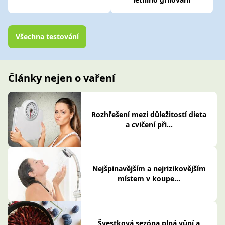
Všechna testování
Články nejen o vaření
Rozhřešení mezi důležitostí dieta
a cvičení při...
Nejšpinavějším a nejrizikovějším
místem v koupe...
Švestková sezóna plná vůní a