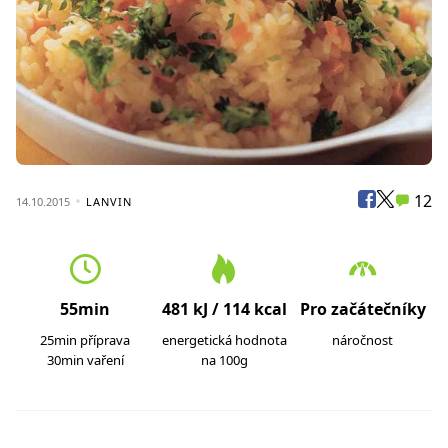
12
14.10.2015
LANVIN
55min
481 kJ / 114 kcal
Pro začátečníky
25min příprava
energetická hodnota
náročnost
30min vaření
na 100g