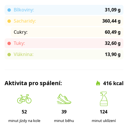
Bílkoviny:
31,09 g
Sacharidy:
360,44 g
Cukry:
60,49 g
Tuky:
32,60 g
Vláknina:
13,90 g
Aktivita pro spálení:
416 kcal
52
39
124
minut jízdy na kole
minut běhu
minut uklízení