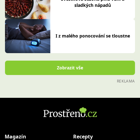
sladkých nápadů
I z malého ponocování se tloustne
Zobrazit vše
REKLAMA
Magazín
Recepty