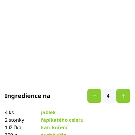
Ingredience na
4 ks
jablek
2 stonky
řapíkatého celeru
1 lžička
kari koření