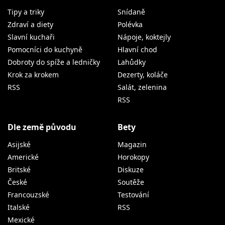
Tipy a triky
Snídaně
Zdraví a diety
Polévka
Slavní kuchaři
Nápoje, koktejly
Pomocníci do kuchyně
Hlavní chod
Dobroty do spíže a ledničky
Lahůdky
Krok za krokem
Dezerty, koláče
RSS
Salát, zelenina
RSS
Dle země původu
Bety
Asijské
Magazin
Americké
Horokopy
Britské
Diskuze
České
Soutěže
Francouzské
Testování
Italské
RSS
Mexické