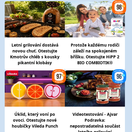
Letní grilování dostává
Protože každému rodiči
novou chuť. Otestujte
záleží na spokojeném
Kmotrův chléb s kousky
bříšku. Otestujte HiPP 2
pikantní klobásy
BIO COMBIOTIK®
Úklid, který voní po
Videotestování - Ajvar
ovoci. Otestujte nové
Podravka:
houbičky Vileda Punch
nepostradatelná součást
letního grilování