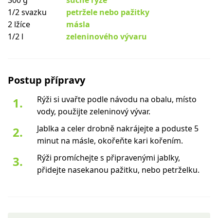
300 g
suché rýže
1/2 svazku
petržele nebo pažitky
2 lžíce
másla
1/2 l
zeleninového vývaru
Postup přípravy
Rýži si uvařte podle návodu na obalu, místo
vody, použijte zeleninový vývar.
Jablka a celer drobně nakrájejte a poduste 5
minut na másle, okořeňte kari kořením.
Rýži promíchejte s připravenými jablky,
přidejte nasekanou pažitku, nebo petrželku.