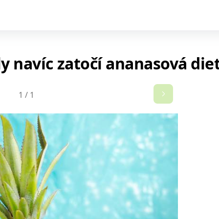
ily navíc zatočí ananasová die
1
/
1