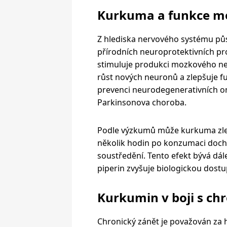
Kurkuma a funkce 
Z hlediska nervového systému pů
přírodních neuroprotektivních pr
stimuluje produkci mozkového ne
růst nových neuronů a zlepšuje f
prevenci neurodegenerativních o
Parkinsonova choroba.
Podle výzkumů může kurkuma zlep
několik hodin po konzumaci dochá
soustředění. Tento efekt bývá dá
piperin zvyšuje biologickou dos
Kurkumin v boji s c
Chronický zánět je považován za