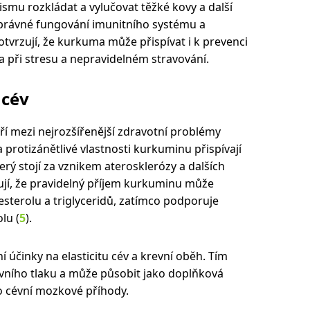
smu rozkládat a vylučovat těžké kovy a další
o správné fungování imunitního systému a
vrzují, že kurkuma může přispívat i k prevenci
a při stresu a nepravidelném stravování.
a cév
í mezi nejrozšířenější zdravotní problémy
 protizánětlivé vlastnosti kurkuminu přispívají
erý stojí za vznikem aterosklerózy a dalších
jí, že pravidelný příjem kurkuminu může
sterolu a triglyceridů, zatímco podporuje
lu (
5
).
účinky na elasticitu cév a krevní oběh. Tím
vního tlaku a může působit jako doplňková
o cévní mozkové příhody.