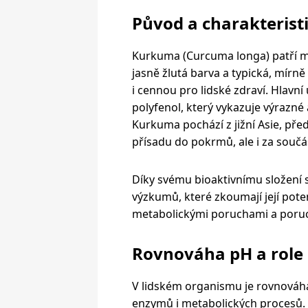
Původ a charakteris
Kurkuma (Curcuma longa) patří mez
jasně žlutá barva a typická, mírně 
i cennou pro lidské zdraví. Hlavní
polyfenol, který vykazuje výrazné 
Kurkuma pochází z jižní Asie, pře
přísadu do pokrmů, ale i za součá
Díky svému bioaktivnímu složen
výzkumů, které zkoumají její pote
metabolickými poruchami a poru
Rovnováha pH a rol
V lidském organismu je rovnováh
enzymů i metabolických procesů. 