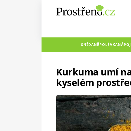
SNÍDANĚ
POLÉVKA
NÁPOJ
Kurkuma umí nas
kyselém prostře