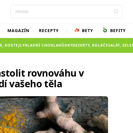
MAGAZÍN
RECEPTY
BETY
BEFITY
E, KOKTEJLY
HLAVNÍ CHOD
LAHŮDKY
DEZERTY, KOLÁČE
SALÁT, ZEL
tolit rovnováhu v
dí vašeho těla