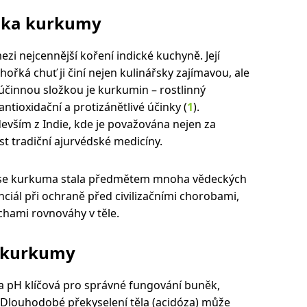
tika kurkumy
i nejcennější koření indické kuchyně. Její
hořká chuť ji činí nejen kulinářsky zajímavou, ale
 účinnou složkou je kurkumin – rostlinný
antioxidační a protizánětlivé účinky (
1
).
devším z Indie, kde je považována nejen za
st tradiční ajurvédské medicíny.
í se kurkuma stala předmětem mnoha vědeckých
nciál při ochraně před civilizačními chorobami,
chami rovnováhy v těle.
e kurkumy
a pH klíčová pro správné fungování buněk,
Dlouhodobé překyselení těla (acidóza) může