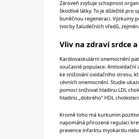
Zároveň zvyšuje schopnost organi
škodlivé látky. To je důležité pr
buněčnou regeneraci. Výzkumy pot
tvorby žaludečních vředů, zejmén
Vliv na zdraví srdce 
Kardiovaskulární onemocnění patř
současné populace. Antioxidační a
ke snižování oxidačního stresu, kt
cévních onemocnění. Studie ukazu
pomoci snižovat hladinu LDL chole
hladinu „dobrého“ HDL cholestero
Kromě toho má kurkumin pozitivní 
napomáhá přirozené regulaci kre
prevence infarktu myokardu neb