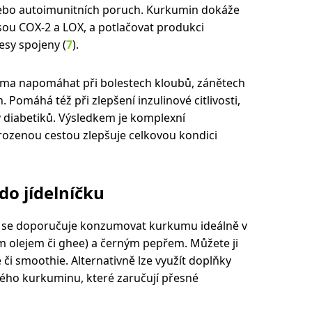
y nebo autoimunitních poruch. Kurkumin dokáže
jsou COX-2 a LOX, a potlačovat produkci
esy spojeny (
7
).
a napomáhat při bolestech kloubů, zánětech
Pomáhá též při zlepšení inzulinové citlivosti,
vy diabetiků. Výsledkem je komplexní
irozenou cestou zlepšuje celkovou kondici
do jídelníčku
 se doporučuje konzumovat kurkumu ideálně v
m olejem či ghee) a černým pepřem. Můžete ji
 či smoothie. Alternativně lze využít doplňky
ého kurkuminu, které zaručují přesné