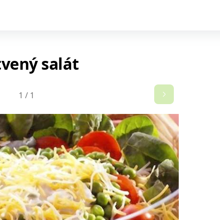
tvený salát
1
/
1