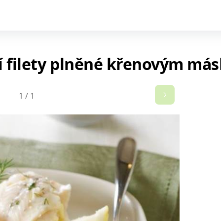
bí filety plněné křenovým má
1
/
1