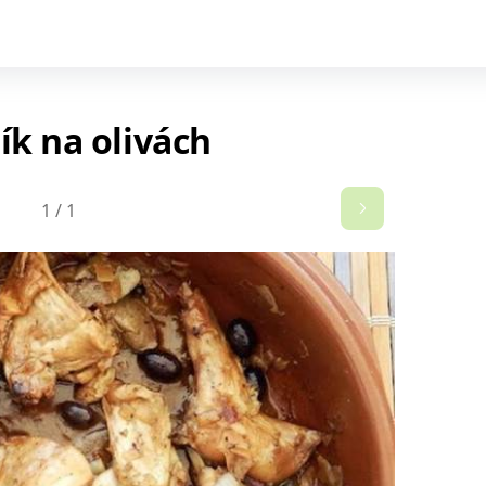
ík na olivách
1
/
1