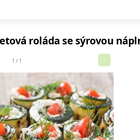
etová roláda se sýrovou nápl
1
/
1