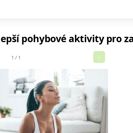
lepší pohybové aktivity pro z
1
/
1