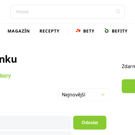
MAGAZÍN
RECEPTY
BETY
BEFITY
ánku
Zdarm
mbory
Nejnovější
Odeslat