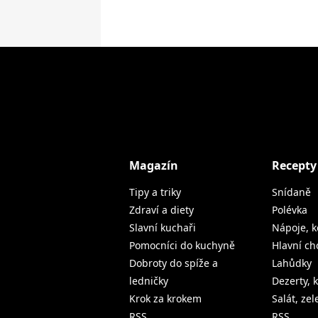
Magazín
Recepty
Tipy a triky
Snídaně
Zdraví a diety
Polévka
Slavní kuchaři
Nápoje, k
Pomocníci do kuchyně
Hlavní ch
Dobroty do spíže a
Lahůdky
ledničky
Dezerty, 
Krok za krokem
Salát, ze
RSS
RSS