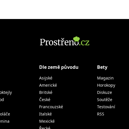
Dle země původu
Bety
Asijské
Magazin
Americké
Horokopy
oktejly
Britské
Diskuze
od
České
Soutěže
Francouzské
Testování
koláče
Italské
RSS
lenina
Mexické
Řecké