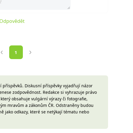
Odpovědět
1
 příspěvků. Diskusní příspěvky vyjadřují názor
 nenese zodpovědnost. Redakce si vyhrazuje právo
terý obsahuje vulgární výrazy či fotografie,
brým mravům a zákonům ČR. Odstraněny budou
ně jako odkazy, které se netýkají tématu nebo