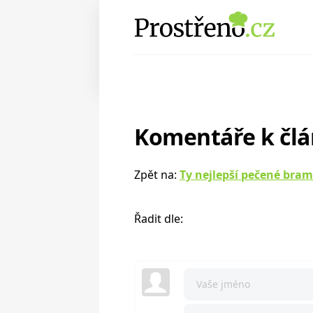
Komentáře k čl
Zpět na:
Ty nejlepší pečené bra
Řadit dle: