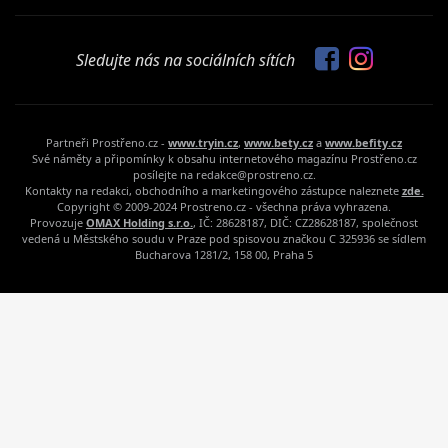
Sledujte nás na sociálních sítích
Partneři Prostřeno.cz -
www.tryin.cz
,
www.bety.cz
a
www.befity.cz
Své náměty a připomínky k obsahu internetového magazínu Prostřeno.cz
posílejte na redakce@prostreno.cz.
Kontakty na redakci, obchodního a marketingového zástupce naleznete
zde.
Copyright © 2009-2024 Prostreno.cz - všechna práva vyhrazena.
Provozuje
OMAX Holding s.r.o.
, IČ: 28628187, DIČ: CZ28628187, společnost
vedená u Městského soudu v Praze pod spisovou značkou C 325936 se sídlem
Bucharova 1281/2, 158 00, Praha 5