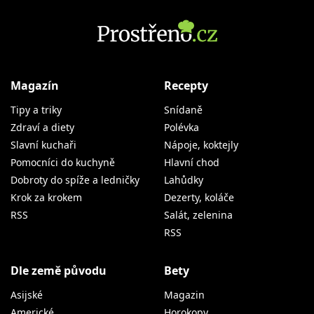
Magazín
Recepty
Tipy a triky
Snídaně
Zdraví a diety
Polévka
Slavní kuchaři
Nápoje, koktejly
Pomocníci do kuchyně
Hlavní chod
Dobroty do spíže a ledničky
Lahůdky
Krok za krokem
Dezerty, koláče
RSS
Salát, zelenina
RSS
Dle země původu
Bety
Asijské
Magazin
Americké
Horokopy