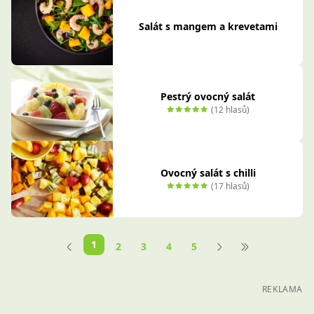
Salát s mangem a krevetami
Pestrý ovocný salát
(12 hlasů)
Ovocný salát s chilli
(17 hlasů)
1
2
3
4
5
REKLAMA