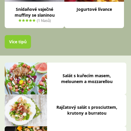
Snídaňové vaječné
Jogurtové lívance
muffiny se slaninou
(1 hlasů)
Více tipů
Salát s kuřecím masem,
melounem a mozzarellou
Rajčatový salát s prosciuttem,
krutony a burratou