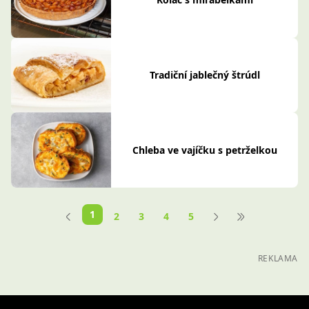
Tradiční jablečný štrúdl
Chleba ve vajíčku s petrželkou
1
2
3
4
5
REKLAMA