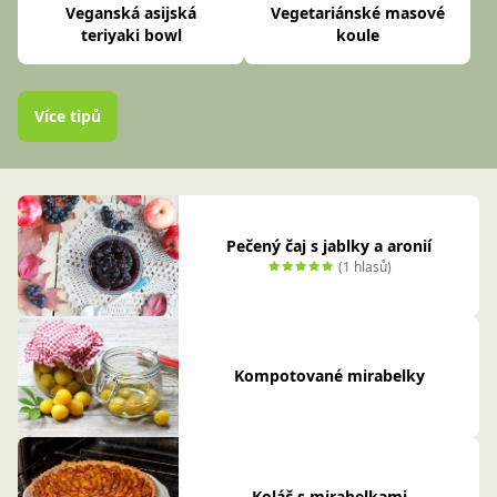
Veganská asijská
Vegetariánské masové
teriyaki bowl
koule
Více tipů
Pečený čaj s jablky a aronií
(1 hlasů)
Kompotované mirabelky
Koláč s mirabelkami