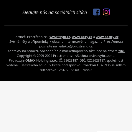
Sledujte nás na sociálních sítích
Partneři Prostřeno.cz -
www.tryin.cz
,
www.bety.cz
a
www.befity.cz
Své náměty a připomínky k obsahu internetového magazínu Prostřeno.cz
posílejte na redakce@prostreno.cz.
Kontakty na redakci, obchodního a marketingového zástupce naleznete
zde.
Copyright © 2009-2024 Prostreno.cz - všechna práva vyhrazena.
Provozuje
OMAX Holding s.r.o.
, IČ: 28628187, DIČ: CZ28628187, společnost
vedená u Městského soudu v Praze pod spisovou značkou C 325936 se sídlem
Bucharova 1281/2, 158 00, Praha 5