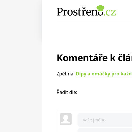
Komentáře k čl
Zpět na:
Dipy a omáčky pro každ
Řadit dle: