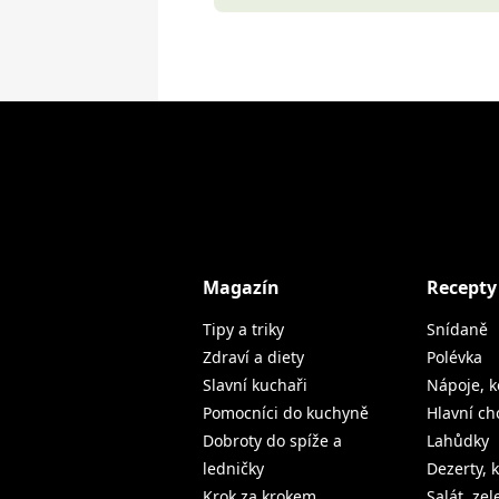
Magazín
Recepty
Tipy a triky
Snídaně
Zdraví a diety
Polévka
Slavní kuchaři
Nápoje, k
Pomocníci do kuchyně
Hlavní ch
Dobroty do spíže a
Lahůdky
ledničky
Dezerty, 
Krok za krokem
Salát, ze