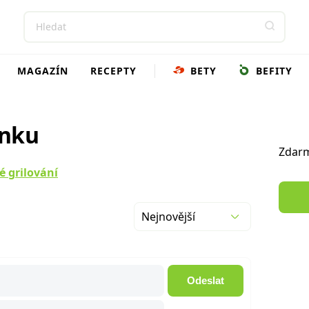
MAGAZÍN
RECEPTY
BETY
BEFITY
ánku
Zdarm
é grilování
Nejnovější
Odeslat