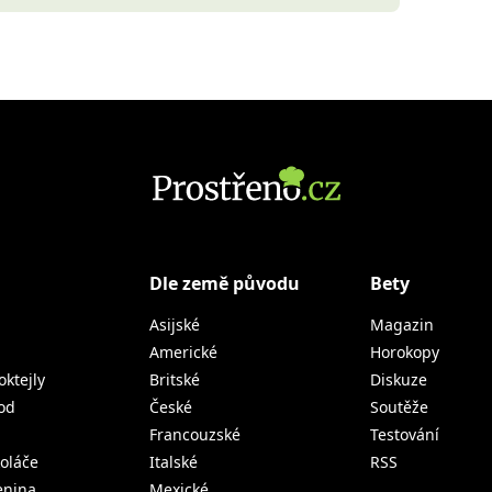
Dle země původu
Bety
Asijské
Magazin
Americké
Horokopy
oktejly
Britské
Diskuze
od
České
Soutěže
Francouzské
Testování
koláče
Italské
RSS
lenina
Mexické