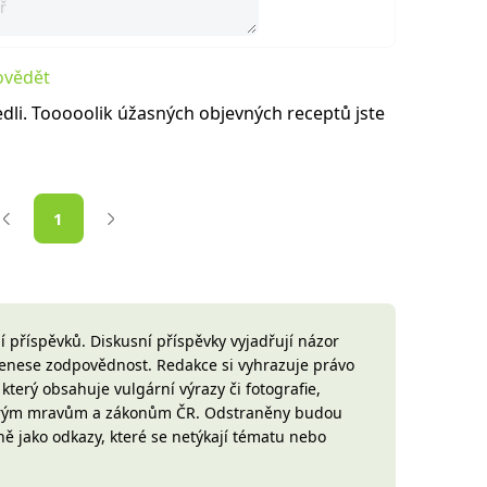
vědět
vedli. Tooooolik úžasných objevných receptů jste
1
 příspěvků. Diskusní příspěvky vyjadřují názor
 nenese zodpovědnost. Redakce si vyhrazuje právo
terý obsahuje vulgární výrazy či fotografie,
brým mravům a zákonům ČR. Odstraněny budou
ně jako odkazy, které se netýkají tématu nebo