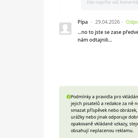
Pípa
29.04.2026
Odpo
...no to jste se zase před
nám odtajnili...
Podmínky a pravidla pro vkládání
jejich pisatelů a redakce za ně
smazat příspěvek nebo obrázek, k
urážky nebo jinak odporuje do
opakovaně vkládané vzkazy, stej
obsahují neplacenou reklamu.