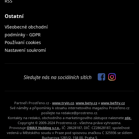
RSS
Ostatní
Všeobecné obchodní
podmínky - GDPR
Používaní cookies
Nastavení soukromí
Sledujte nás na sociálních sítích
Partneři Prostřeno.cz -
www.tryin.cz
,
www.bety.cz
a
www.befity.cz
Své náměty a připomínky k obsahu internetového magazínu Prostřeno.cz
posílejte na redakce@prostreno.cz.
Kontakty na redakci, obchodního a marketingového zástupce naleznete
zde.
Copyright © 2009-2024 Prostreno.cz - všechna práva vyhrazena.
Provozuje
OMAX Holding s.r.o.
, IČ: 28628187, DIČ: CZ28628187, společnost
vedená u Městského soudu v Praze pod spisovou značkou C 325936 se sídlem
Bucharova 1281/2, 158 00, Praha 5