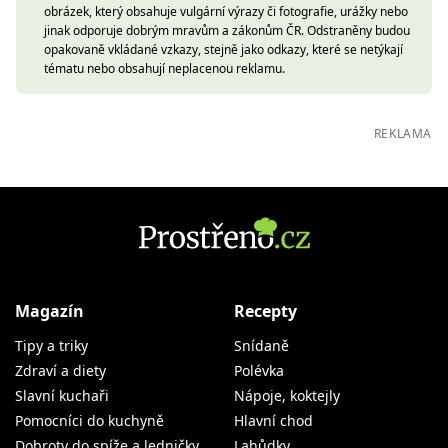
obrázek, který obsahuje vulgární výrazy či fotografie, urážky nebo
jinak odporuje dobrým mravům a zákonům ČR. Odstraněny budou
opakovaně vkládané vzkazy, stejně jako odkazy, které se netýkají
tématu nebo obsahují neplacenou reklamu.
REKLAMA
Magazín
Recepty
Tipy a triky
Snídaně
Zdraví a diety
Polévka
Slavní kuchaři
Nápoje, koktejly
Pomocníci do kuchyně
Hlavní chod
Dobroty do spíže a ledničky
Lahůdky