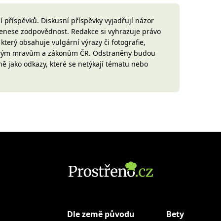
 příspěvků. Diskusní příspěvky vyjadřují názor
 nenese zodpovědnost. Redakce si vyhrazuje právo
terý obsahuje vulgární výrazy či fotografie,
brým mravům a zákonům ČR. Odstraněny budou
ně jako odkazy, které se netýkají tématu nebo
Dle země původu
Bety