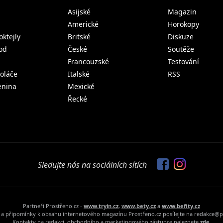
Asijské
Magazin
Americké
Horokopy
oktejly
Britské
Diskuze
od
České
Soutěže
Francouzské
Testování
koláče
Italské
RSS
lenina
Mexické
Řecké
Sledujte nás na sociálních sítích
Partneři Prostřeno.cz -
www.tryin.cz
,
www.bety.cz
a
www.befity.cz
a připomínky k obsahu internetového magazínu Prostřeno.cz posílejte na redakce@p
Kontakty na redakci, obchodního a marketingového zástupce naleznete
zde.