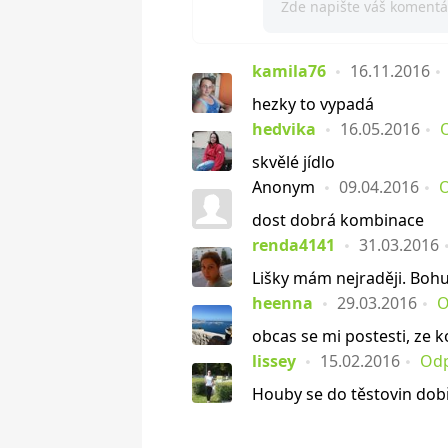
kamila76
16.11.2016
hezky to vypadá
hedvika
16.05.2016
skvělé jídlo
Anonym
09.04.2016
dost dobrá kombinace
renda4141
31.03.2016
Lišky mám nejraději. Bohuž
heenna
29.03.2016
O
obcas se mi postesti, ze ko
lissey
15.02.2016
Od
Houby se do těstovin dob