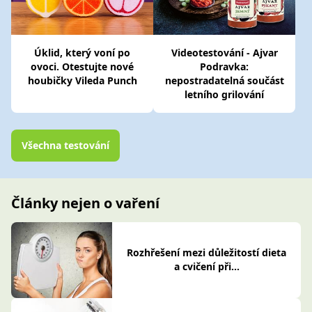
Úklid, který voní po
Videotestování - Ajvar
ovoci. Otestujte nové
Podravka:
houbičky Vileda Punch
nepostradatelná součást
letního grilování
Všechna testování
Články nejen o vaření
Rozhřešení mezi důležitostí dieta
a cvičení při...