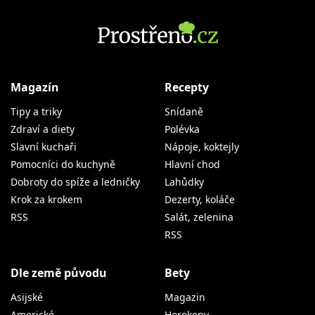
Magazín
Recepty
Tipy a triky
Snídaně
Zdraví a diety
Polévka
Slavní kuchaři
Nápoje, koktejly
Pomocníci do kuchyně
Hlavní chod
Dobroty do spíže a ledničky
Lahůdky
Krok za krokem
Dezerty, koláče
RSS
Salát, zelenina
RSS
Dle země původu
Bety
Asijské
Magazin
Americké
Horokopy