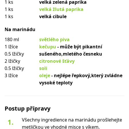
1 ks
velká zelená paprika
1 ks
velká žlutá paprika
1 ks
velká cibule
Na marinádu
180 ml
světlého piva
1 lžíce
kečupu
- může být pikantní
0.5 lžičky
sušeného,mletého česneku
2 lžičky
citronové šťávy
0.5 lžičky
soli
3 lžíce
oleje
- nejlépe řepkový,který zvládne
vysoké teploty
Postup přípravy
Všechny ingredience na marinádu prošlehejte
metličkou ve vhodné misce s víkem.