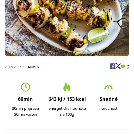
0
29.09.2022
LANVIN
60min
643 kJ / 153 kcal
Snadné
30min příprava
energetická hodnota
náročnost
30min vaření
na 100g