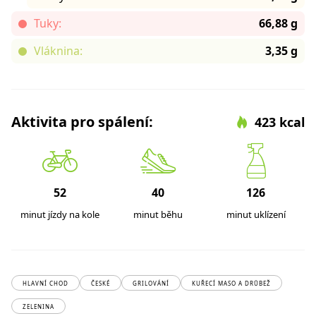
Tuky:
66,88 g
Vláknina:
3,35 g
Aktivita pro spálení:
423 kcal
52
40
126
minut jízdy na kole
minut běhu
minut uklízení
HLAVNÍ CHOD
ČESKÉ
GRILOVÁNÍ
KUŘECÍ MASO A DRŮBEŽ
ZELENINA