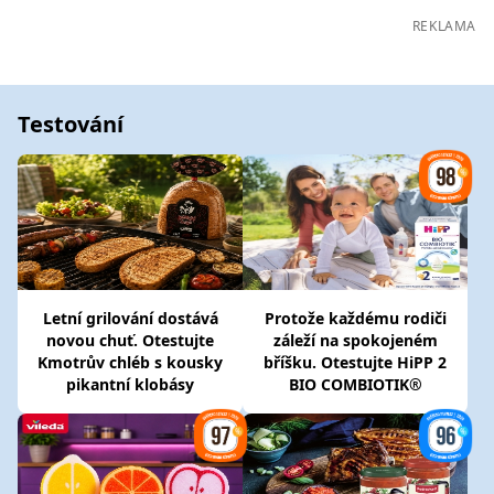
REKLAMA
Testování
Letní grilování dostává
Protože každému rodiči
novou chuť. Otestujte
záleží na spokojeném
Kmotrův chléb s kousky
bříšku. Otestujte HiPP 2
pikantní klobásy
BIO COMBIOTIK®