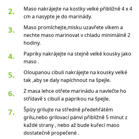
Maso nakrájejte na kostky velké přibližně 4 x 4
cm a nasypte je do marinády.
Maso promíchejte,misku uzavřete víkem a
nechte maso marinovat v chladu minimálně 2
hodiny.
Papriky nakrájejte na stejně velké kousky jako
maso .
Oloupanou cibuli nakrájejte na kousky velké
tak ,aby se daly napíchnout na špejle.
Z masa lehce otřete marinádu a navlečte ho
střídavě s cibulí a paprikou na špejle.
Špízy grilujte na středně předehřátém
grilu,nebo grilovací pánvi přibližně 5 minut z
každé strany , nebo až bude kuřecí maso
dostatečně propečené .