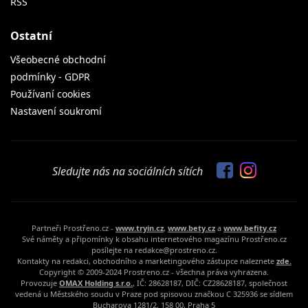
RSS
Ostatní
Všeobecné obchodní
podmínky - GDPR
Používaní cookies
Nastavení soukromí
Sledujte nás na sociálních sítích
Partneři Prostřeno.cz -
www.tryin.cz
,
www.bety.cz
a
www.befity.cz
Své náměty a připomínky k obsahu internetového magazínu Prostřeno.cz
posílejte na redakce@prostreno.cz.
Kontakty na redakci, obchodního a marketingového zástupce naleznete
zde.
Copyright © 2009-2024 Prostreno.cz - všechna práva vyhrazena.
Provozuje
OMAX Holding s.r.o.
, IČ: 28628187, DIČ: CZ28628187, společnost
vedená u Městského soudu v Praze pod spisovou značkou C 325936 se sídlem
Bucharova 1281/2, 158 00, Praha 5