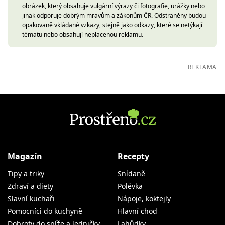
obrázek, který obsahuje vulgární výrazy či fotografie, urážky nebo
jinak odporuje dobrým mravům a zákonům ČR. Odstraněny budou
opakovaně vkládané vzkazy, stejně jako odkazy, které se netýkají
tématu nebo obsahují neplacenou reklamu.
REKLAMA
Magazín
Recepty
Tipy a triky
Snídaně
Zdraví a diety
Polévka
Slavní kuchaři
Nápoje, koktejly
Pomocníci do kuchyně
Hlavní chod
Dobroty do spíže a ledničky
Lahůdky