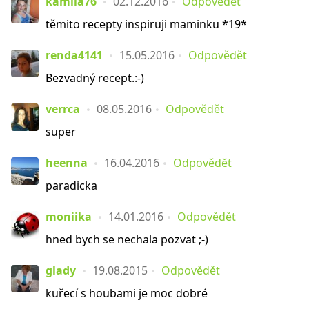
kamila76
02.12.2016
Odpovědět
těmito recepty inspiruji maminku *19*
renda4141
15.05.2016
Odpovědět
Bezvadný recept.:-)
verrca
08.05.2016
Odpovědět
super
heenna
16.04.2016
Odpovědět
paradicka
moniika
14.01.2016
Odpovědět
hned bych se nechala pozvat ;-)
glady
19.08.2015
Odpovědět
kuřecí s houbami je moc dobré