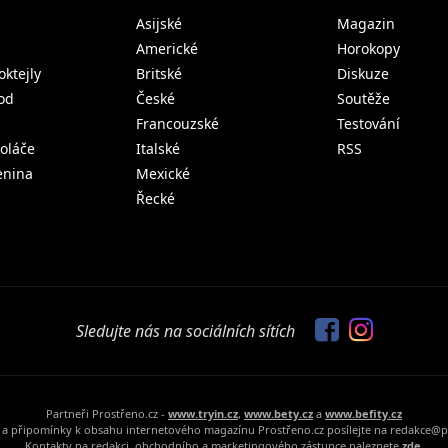
Asijské
Magazin
Americké
Horokopy
oktejly
Britské
Diskuze
od
České
Soutěže
Francouzské
Testování
koláče
Italské
RSS
lenina
Mexické
Řecké
Sledujte nás na sociálních sítích
Partneři Prostřeno.cz -
www.tryin.cz
,
www.bety.cz
a
www.befity.cz
a připomínky k obsahu internetového magazínu Prostřeno.cz posílejte na redakce@p
Kontakty na redakci, obchodního a marketingového zástupce naleznete
zde.