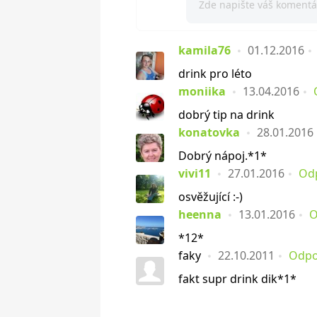
kamila76
01.12.2016
drink pro léto
moniika
13.04.2016
dobrý tip na drink
konatovka
28.01.2016
Dobrý nápoj.*1*
vivi11
27.01.2016
Od
osvěžující :-)
heenna
13.01.2016
O
*12*
faky
22.10.2011
Odpo
fakt supr drink dik*1*