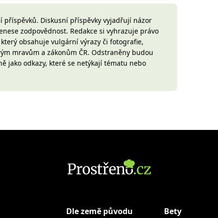
 příspěvků. Diskusní příspěvky vyjadřují názor
 nenese zodpovědnost. Redakce si vyhrazuje právo
terý obsahuje vulgární výrazy či fotografie,
brým mravům a zákonům ČR. Odstraněny budou
ně jako odkazy, které se netýkají tématu nebo
Dle země původu
Bety