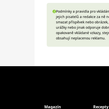
Podmínky a pravidla pro vkládání
jejich pisatelů a redakce za ně
smazat příspěvek nebo obrázek, k
urážky nebo jinak odporuje do
opakovaně vkládané vzkazy, stej
obsahují neplacenou reklamu.
Magazín
Recepty