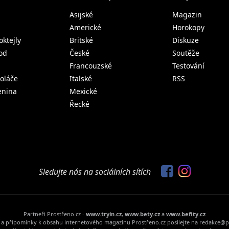
Asijské
Magazin
Americké
Horokopy
oktejly
Britské
Diskuze
od
České
Soutěže
Francouzské
Testování
koláče
Italské
RSS
lenina
Mexické
Řecké
Sledujte nás na sociálních sítích
Partneři Prostřeno.cz -
www.tryin.cz
,
www.bety.cz
a
www.befity.cz
a připomínky k obsahu internetového magazínu Prostřeno.cz posílejte na redakce@p