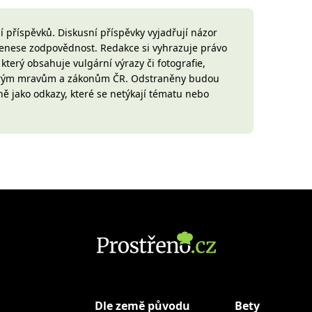
 příspěvků. Diskusní příspěvky vyjadřují názor
 nenese zodpovědnost. Redakce si vyhrazuje právo
terý obsahuje vulgární výrazy či fotografie,
brým mravům a zákonům ČR. Odstraněny budou
ně jako odkazy, které se netýkají tématu nebo
Dle země původu
Bety