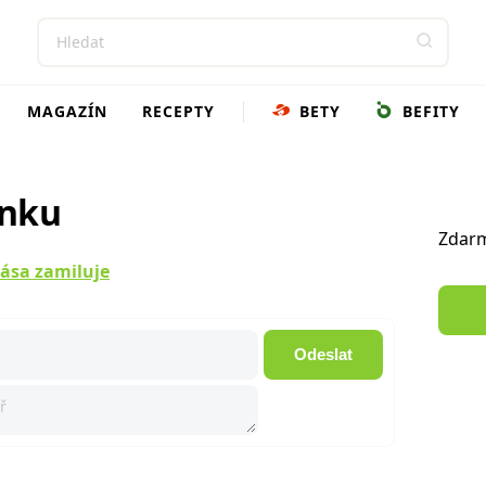
MAGAZÍN
RECEPTY
BETY
BEFITY
ánku
Zdarm
rása zamiluje
Odeslat