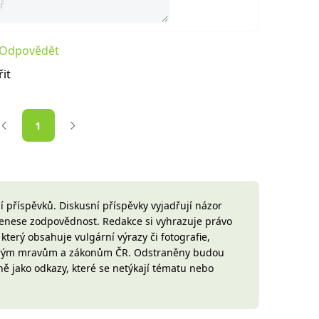
Odpovědět
it
1
 příspěvků. Diskusní příspěvky vyjadřují názor
 nenese zodpovědnost. Redakce si vyhrazuje právo
terý obsahuje vulgární výrazy či fotografie,
brým mravům a zákonům ČR. Odstraněny budou
ně jako odkazy, které se netýkají tématu nebo