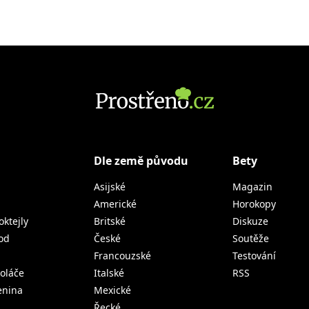
Dle země původu
Bety
Asijské
Magazin
Americké
Horokopy
oktejly
Britské
Diskuze
od
České
Soutěže
Francouzské
Testování
koláče
Italské
RSS
lenina
Mexické
Řecké