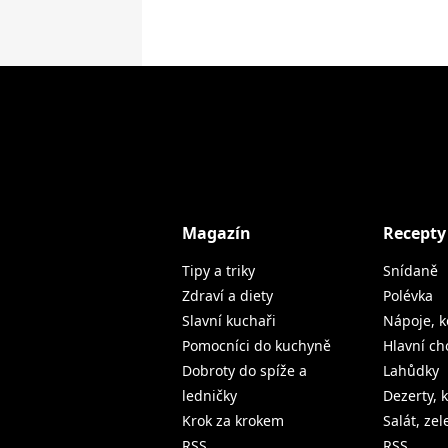
Magazín
Recepty
Tipy a triky
Snídaně
Zdraví a diety
Polévka
Slavní kuchaři
Nápoje, k
Pomocníci do kuchyně
Hlavní ch
Dobroty do spíže a
Lahůdky
ledničky
Dezerty, 
Krok za krokem
Salát, ze
RSS
RSS