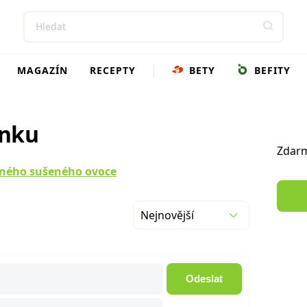
MAGAZÍN
RECEPTY
BETY
BEFITY
ánku
Zdarm
eného sušeného ovoce
Nejnovější
Odeslat