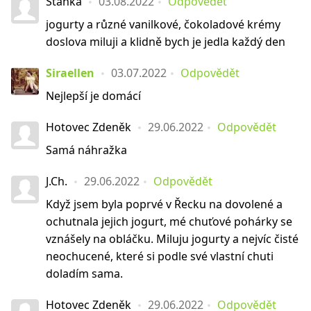
Stanka
03.08.2022
Odpovědět
jogurty a různé vanilkové, čokoladové krémy
doslova miluji a klidně bych je jedla každý den
Siraellen
03.07.2022
Odpovědět
Nejlepší je domácí
Hotovec Zdeněk
29.06.2022
Odpovědět
Samá náhražka
J.Ch.
29.06.2022
Odpovědět
Když jsem byla poprvé v Řecku na dovolené a
ochutnala jejich jogurt, mé chuťové pohárky se
vznášely na obláčku. Miluju jogurty a nejvíc čisté
neochucené, které si podle své vlastní chuti
doladím sama.
Hotovec Zdeněk
29.06.2022
Odpovědět