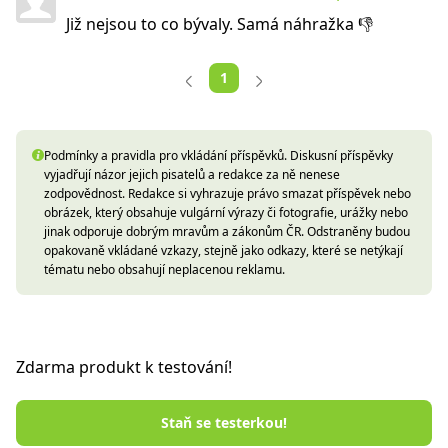
Již nejsou to co bývaly. Samá náhražka 👎
1
Podmínky a pravidla pro vkládání příspěvků. Diskusní příspěvky
vyjadřují názor jejich pisatelů a redakce za ně nenese
zodpovědnost. Redakce si vyhrazuje právo smazat příspěvek nebo
obrázek, který obsahuje vulgární výrazy či fotografie, urážky nebo
jinak odporuje dobrým mravům a zákonům ČR. Odstraněny budou
opakovaně vkládané vzkazy, stejně jako odkazy, které se netýkají
tématu nebo obsahují neplacenou reklamu.
Zdarma produkt k testování!
Staň se testerkou!