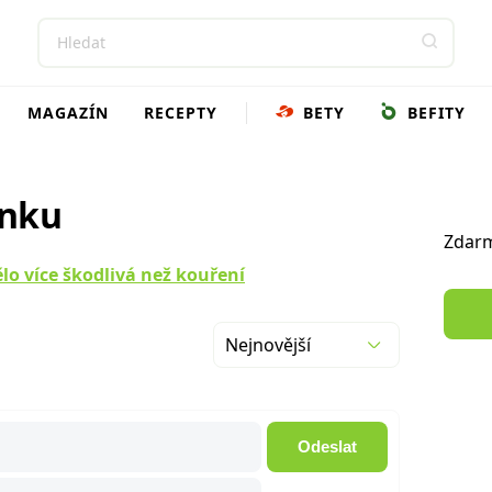
MAGAZÍN
RECEPTY
BETY
BEFITY
ánku
Zdarm
ělo více škodlivá než kouření
Nejnovější
Odeslat