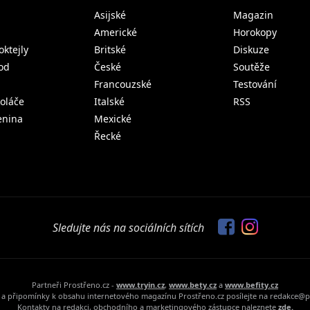
Asijské
Magazin
Americké
Horokopy
oktejly
Britské
Diskuze
od
České
Soutěže
Francouzské
Testování
koláče
Italské
RSS
lenina
Mexické
Řecké
Sledujte nás na sociálních sítích
Partneři Prostřeno.cz -
www.tryin.cz
,
www.bety.cz
a
www.befity.cz
a připomínky k obsahu internetového magazínu Prostřeno.cz posílejte na redakce@p
Kontakty na redakci, obchodního a marketingového zástupce naleznete
zde.