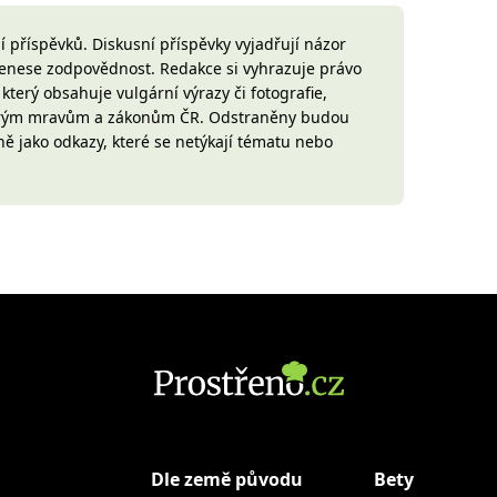
 příspěvků. Diskusní příspěvky vyjadřují názor
 nenese zodpovědnost. Redakce si vyhrazuje právo
terý obsahuje vulgární výrazy či fotografie,
brým mravům a zákonům ČR. Odstraněny budou
ně jako odkazy, které se netýkají tématu nebo
Dle země původu
Bety