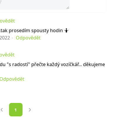
ovědět
ři,tak prosedím spousty hodin 🤷
.2022
Odpovědět
ovědět
du "s radostí" přečte každý vozíčkář... děkujeme
Odpovědět
1