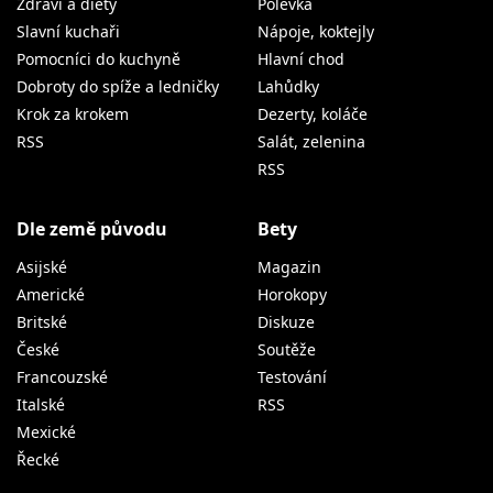
Zdraví a diety
Polévka
Slavní kuchaři
Nápoje, koktejly
Pomocníci do kuchyně
Hlavní chod
Dobroty do spíže a ledničky
Lahůdky
Krok za krokem
Dezerty, koláče
RSS
Salát, zelenina
RSS
Dle země původu
Bety
Asijské
Magazin
Americké
Horokopy
Britské
Diskuze
České
Soutěže
Francouzské
Testování
Italské
RSS
Mexické
Řecké