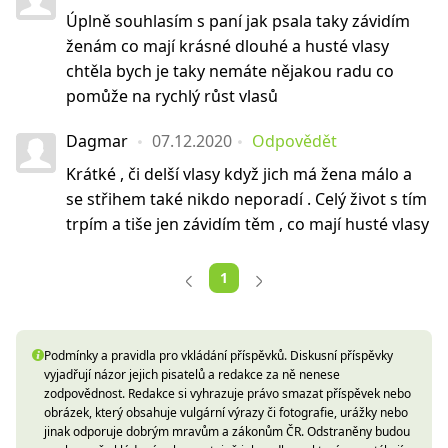
Úplně souhlasím s paní jak psala taky závidím
ženám co mají krásné dlouhé a husté vlasy
chtěla bych je taky nemáte nějakou radu co
pomůže na rychlý růst vlasů
Dagmar
07.12.2020
Odpovědět
Krátké , či delší vlasy když jich má žena málo a
se střihem také nikdo neporadí . Celý život s tím
trpím a tiše jen závidím těm , co mají husté vlasy
1
Podmínky a pravidla pro vkládání příspěvků. Diskusní příspěvky
vyjadřují názor jejich pisatelů a redakce za ně nenese
zodpovědnost. Redakce si vyhrazuje právo smazat příspěvek nebo
obrázek, který obsahuje vulgární výrazy či fotografie, urážky nebo
jinak odporuje dobrým mravům a zákonům ČR. Odstraněny budou