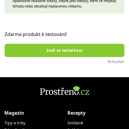
opakovaně vkládané vzkazy, stejně jako odkazy, které se netýkají
tématu nebo obsahují neplacenou reklamu.
Zdarma produkt k testování!
Staň se testerkou!
REKLAMA
Magazín
Recepty
Tipy a triky
Snídaně