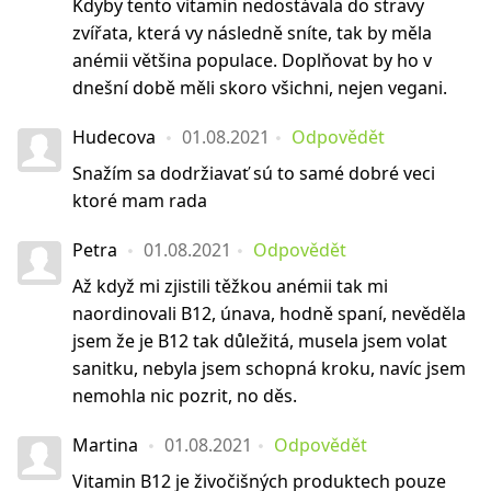
Kdyby tento vitamín nedostávala do stravy
zvířata, která vy následně sníte, tak by měla
anémii většina populace. Doplňovat by ho v
dnešní době měli skoro všichni, nejen vegani.
Hudecova
01.08.2021
Odpovědět
Snažím sa dodržiavať sú to samé dobré veci
ktoré mam rada
Petra
01.08.2021
Odpovědět
Až když mi zjistili těžkou anémii tak mi
naordinovali B12, únava, hodně spaní, nevěděla
jsem že je B12 tak důležitá, musela jsem volat
sanitku, nebyla jsem schopná kroku, navíc jsem
nemohla nic pozrit, no děs.
Martina
01.08.2021
Odpovědět
Vitamin B12 je živočišných produktech pouze