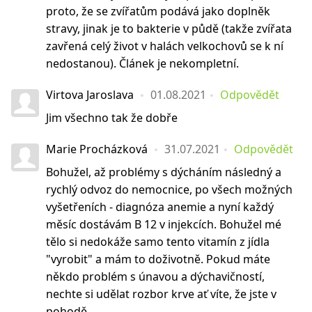
proto, že se zvířatům podává jako doplněk
stravy, jinak je to bakterie v půdě (takže zvířata
zavřená celý život v halách velkochovů se k ní
nedostanou). Článek je nekompletní.
Virtova Jaroslava
01.08.2021
Odpovědět
Jim všechno tak že dobře
Marie Procházková
31.07.2021
Odpovědět
Bohužel, až problémy s dýcháním následný a
rychlý odvoz do nemocnice, po všech možných
vyšetřeních - diagnóza anemie a nyní každý
měsíc dostávám B 12 v injekcích. Bohužel mé
tělo si nedokáže samo tento vitamín z jídla
"vyrobit" a mám to doživotně. Pokud máte
někdo problém s únavou a dýchavičností,
nechte si udělat rozbor krve ať víte, že jste v
pohodě.