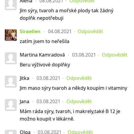
Alena
08.08.2021
Odpovědět
Jím sýry, tvaroh a mořské plody tak žádný
doplňk nepotřebuji
Siraellen
04.08.2021
Odpovědět
zatím jsem to neřešila
Martina Kamradová
03.08.2021
Odpovědět
Beru výživové doplňky
Jitka
03.08.2021
Odpovědět
Jim maso sýry tvaroh a někdy koupím i vitaminy
Jana
03.08.2021
Odpovědět
Mám ráda sýry, tvaroh, i makrely,také B 12 je
možno koupit v lékárně.
Olga
03.08.2021
Odpovědět