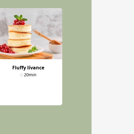
Fluffy lívance
20min