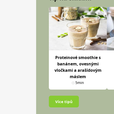
Proteinové smoothie s
banánem, ovesnými
vločkami a arašídovým
máslem
5min
Více tipů