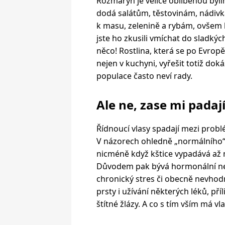
Rozmarýn je velice oblíbenou byli
dodá salátům, těstovinám, nádiv
k masu, zelenině a rybám, ovšem 
jste ho zkusili vmíchat do sladkýc
něco! Rostlina, která se po Evro
nejen v kuchyni, vyřešit totiž doká
populace často neví rady.
Ale ne, zase mi padají
Řídnoucí vlasy spadají mezi probl
V názorech ohledně „normálního“ 
nicméně když kštice vypadává až 
Důvodem pak bývá hormonální nero
chronický stres či obecně nevho
prsty i užívání některých léků, pří
štítné žlázy. A co s tím vším má 