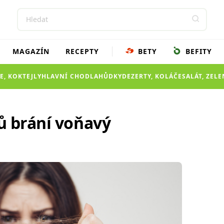
MAGAZÍN
RECEPTY
BETY
BEFITY
E, KOKTEJLY
HLAVNÍ CHOD
LAHŮDKY
DEZERTY, KOLÁČE
SALÁT, ZEL
ů brání voňavý