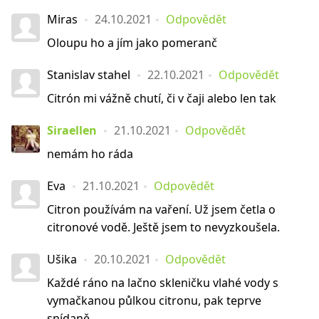
Miras
24.10.2021
Odpovědět
Oloupu ho a jím jako pomeranč
Stanislav stahel
22.10.2021
Odpovědět
Citrón mi vážně chutí, či v čaji alebo len tak
Siraellen
21.10.2021
Odpovědět
nemám ho ráda
Eva
21.10.2021
Odpovědět
Citron používám na vaření. Už jsem četla o
citronové vodě. Ještě jsem to nevyzkoušela.
Ušika
20.10.2021
Odpovědět
Každé ráno na lačno skleničku vlahé vody s
vymačkanou půlkou citronu, pak teprve
snídaně.