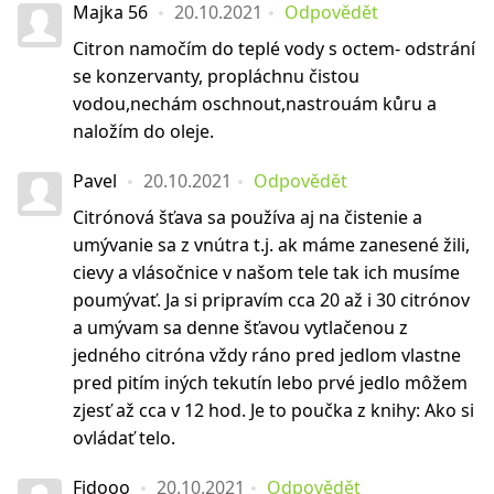
Majka 56
20.10.2021
Odpovědět
Citron namočím do teplé vody s octem- odstrání
se konzervanty, propláchnu čistou
vodou,nechám oschnout,nastrouám kůru a
naložím do oleje.
Pavel
20.10.2021
Odpovědět
Citrónová šťava sa používa aj na čistenie a
umývanie sa z vnútra t.j. ak máme zanesené žili,
cievy a vlásočnice v našom tele tak ich musíme
poumývať. Ja si pripravím cca 20 až i 30 citrónov
a umývam sa denne šťavou vytlačenou z
jedného citróna vždy ráno pred jedlom vlastne
pred pitím iných tekutín lebo prvé jedlo môžem
zjesť až cca v 12 hod. Je to poučka z knihy: Ako si
ovládať telo.
Fidooo
20.10.2021
Odpovědět