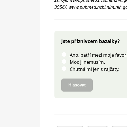
3956/, www.pubmed.ncbi.nlm.nih.g
Jste příznivcem bazalky?
Ano, patří mezi moje favori
Moc ji nemusím.
Chutná mi jen s rajčaty.
Hlasovat