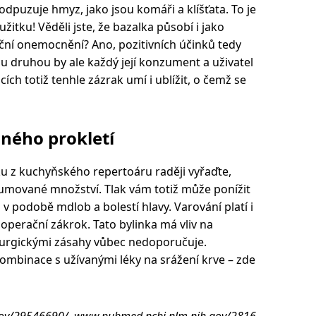
odpuzuje hmyz, jako jsou komáři a klíšťata. To je
žitku! Věděli jste, že bazalka působí i jako
kční onemocnění? Ano, pozitivních účinků tedy
u druhou by ale každý její konzument a uživatel
acích totiž tenhle zázrak umí i ublížit, o čemž se
iného prokletí
ku z kuchyňského repertoáru raději vyřaďte,
zumované množství. Tlak vám totiž může ponížit
i v podobě mdlob a bolestí hlavy. Varování platí i
ý operační zákrok. Tato bylinka má vliv na
irurgickými zásahy vůbec nedoporučuje.
 kombinace s užívanými léky na srážení krve – zde
gov/29546690/, www.pubmed.ncbi.nlm.nih.gov/2816