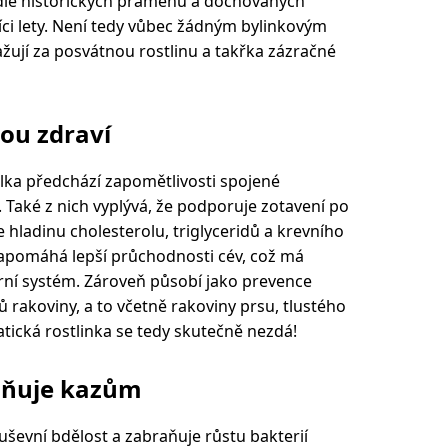
a dle historických pramenů a dochovaných
síci lety. Není tedy vůbec žádným bylinkovým
žují za posvátnou rostlinu a takřka zázračné
nou zdraví
zalka předchází zapomětlivosti spojené
 Také z nich vyplývá, že podporuje zotavení po
 hladinu cholesterolu, triglyceridů a krevního
e napomáhá lepší průchodnosti cév, což má
lární systém. Zároveň působí jako prevence
 rakoviny, a to včetně rakoviny prsu, tlustého
matická rostlinka se tedy skutečně nezdá!
raňuje kazům
uševní bdělost a zabraňuje růstu bakterií