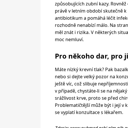
způsobujících zubní kazy. Rovněž 
právě v letním období skutečně k u
antibiotikum a pomáhá léčit infe
rozhodně nenabízí málo. Na stran
měl znát i rizika. V některých situ
moc nemluví.
Pro někoho dar, pro j
Máte nízký krevní tlak? Pak bazal
nebo si dejte velký pozor na kon
ještě víc, což slibuje nepříjemnost
v případě, chystáte-li se na nějak
srážlivost krve, proto se před ch
Problematičtější může být i její v
se vyplatí konzultace s lékařem.
Zdroje: www.pubmed.ncbi.nlm.nih.