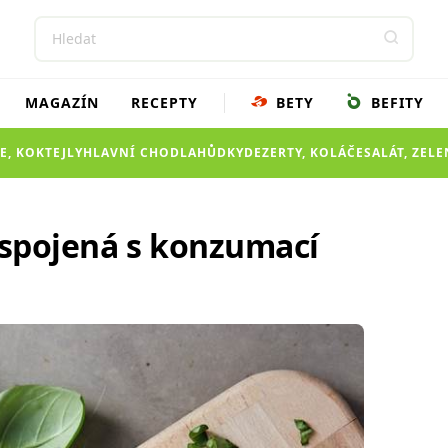
MAGAZÍN
RECEPTY
BETY
BEFITY
E, KOKTEJLY
HLAVNÍ CHOD
LAHŮDKY
DEZERTY, KOLÁČE
SALÁT, ZEL
 spojená s konzumací