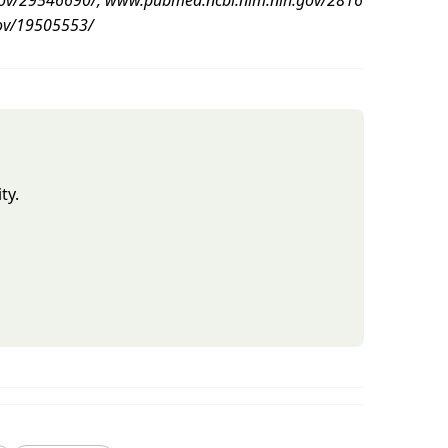
ov/19505553/
ty.