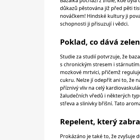
Bazalka pochází z Indie, kde byl
důkazů pěstována již před pěti ti
nováčkem! Hindské kultury ji pova
schopnosti ji přisuzují i vědci.
Poklad, co dává zele
Studie za studií potvrzuje, že ba
s chronickým stresem i stárnutím.
mozkové mrtvici, přičemž reguluje
cukru. Nelze jí odepřít ani to, ž
příznivý vliv na celý kardiovasku
žaludečních vředů i některých typů
střeva a slinivky břišní. Tato aro
Repelent, který zab
Prokázáno je také to, že zvyšuje d