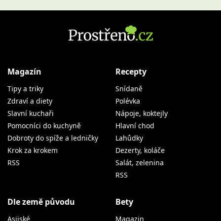
Magazín
Recepty
Tipy a triky
Snídaně
Zdraví a diety
Polévka
Slavní kuchaři
Nápoje, koktejly
Pomocníci do kuchyně
Hlavní chod
Dobroty do spíže a ledničky
Lahůdky
Krok za krokem
Dezerty, koláče
RSS
Salát, zelenina
RSS
Dle země původu
Bety
Asijské
Magazin