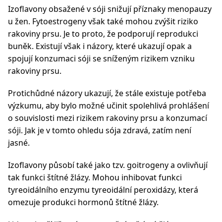
Izoflavony obsažené v sóji snižují příznaky menopauzy
u žen. Fytoestrogeny však také mohou zvýšit riziko
rakoviny prsu. Je to proto, že podporují reprodukci
buněk. Existují však i názory, které ukazují opak a
spojují konzumaci sóji se sníženým rizikem vzniku
rakoviny prsu.
Protichůdné názory ukazují, že stále existuje potřeba
výzkumu, aby bylo možné učinit spolehlivá prohlášení
o souvislosti mezi rizikem rakoviny prsu a konzumací
sóji. Jak je v tomto ohledu sója zdravá, zatím není
jasné.
Izoflavony působí také jako tzv. goitrogeny a ovlivňují
tak funkci štítné žlázy. Mohou inhibovat funkci
tyreoidálního enzymu tyreoidální peroxidázy, která
omezuje produkci hormonů štítné žlázy.