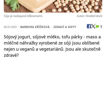
Sója je nadupaná bílkovinami.
Autor: Shutterstock
1
06.07.2023
BARBORA KŘÍŽKOVÁ
ZDRAVÍ A DIETY
Sójový jogurt, sójové mléko, tofu párky - maso a
mléčné náhražky vyrobené ze sóji jsou oblíbené
nejen u veganů a vegetariánů. Jsou ale skutečně
zdravé?