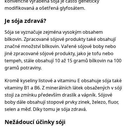
konvenčně vyráběná sója je často geneticky
modifikovaná a ošetřená glyfosátem.
Je sója zdravá?
Sója se vyznačuje zejména vysokým obsahem
bílkovin. Zpracované sójové produkty také obsahují
značné množství bílkovin. Vařené sójové boby nebo
jiné zpracované sójové produkty, jako je tofu nebo
tempeh, stále obsahují 10 až 15 gramů bílkovin na 100
gramů potraviny.
Kromě kyseliny listové a vitaminu E obsahuje sója také
vitaminy B1 a B6. Z minerálních látek obsažených v sóji
stojí za zmínku především draslík a vápník. Sójové
boby dále obsahují stopové prvky zinek, železo, fluor,
selen a měď. Díky tomu je sója zdravá.
Nežádoucí účinky sóji