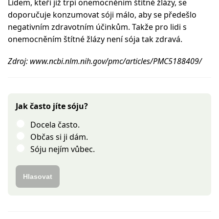
Lidem, kteří již trpí onemocněním štítné žlázy, se
doporučuje konzumovat sóji málo, aby se předešlo
negativním zdravotním účinkům. Takže pro lidi s
onemocněním štítné žlázy není sója tak zdravá.
Zdroj: www.ncbi.nlm.nih.gov/pmc/articles/PMC5188409/
Jak často jíte sóju?
Docela často.
Občas si ji dám.
Sóju nejím vůbec.
Hlasovat