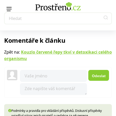
Komentáře k článku
Zpět na:
Kouzlo červené řepy tkví v detoxikaci celého
organismu
Odeslat
Podmínky a pravidla pro vkládání příspěvků. Diskusní příspěvky
vyjadřují názor jejich pisatelů a redakce za ně nenese