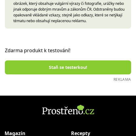
obrázek, který obsahuje vulgární výrazy či fotografie, urážky nebo
jinak odporuje dobrým mravům a zákonům ČR. Odstraněny budou
opakovaně vkládané vzkazy, stejně jako odkazy, které se netýkají
tématu nebo obsahují neplacenou reklamu.
Zdarma produkt k testování!
Staň se testerkou!
REKLAMA
Magazín
Recepty