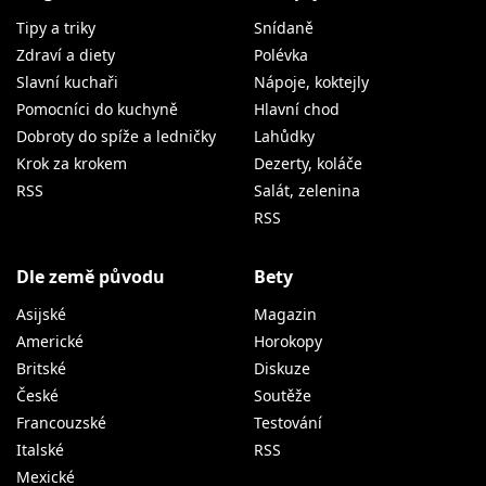
Tipy a triky
Snídaně
Zdraví a diety
Polévka
Slavní kuchaři
Nápoje, koktejly
Pomocníci do kuchyně
Hlavní chod
Dobroty do spíže a ledničky
Lahůdky
Krok za krokem
Dezerty, koláče
RSS
Salát, zelenina
RSS
Dle země původu
Bety
Asijské
Magazin
Americké
Horokopy
Britské
Diskuze
České
Soutěže
Francouzské
Testování
Italské
RSS
Mexické