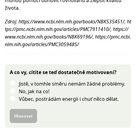
mohou pomoci obnovit rovnováhu a zlepšit kvalitu
života.
Zdroj: https://www.ncbi.nlm.nih.gov/books/NBK535451/, ht
tps://pmc.ncbi.nlm.nih.gov/articles/PMC7911410/, https://
www.ncbi.nlm.nih.gov/books/NBK69196/, https://pmc.ncbi.
nlm.nih.gov/articles/PMC3059485/
A co vy, cítíte se teď dostatečně motivovaní?
Jistě, v tomhle směru nemám žádné problémy.
No, jak na co!
Vůbec, postrádám energii i chuť něco dělat.
Hlasovat