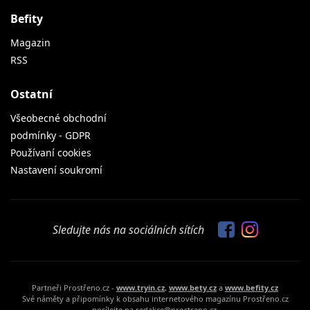
Befity
Magazin
RSS
Ostatní
Všeobecné obchodní
podmínky - GDPR
Používaní cookies
Nastavení soukromí
Sledujte nás na sociálních sítích
Partneři Prostřeno.cz -
www.tryin.cz
,
www.bety.cz
a
www.befity.cz
Své náměty a připomínky k obsahu internetového magazínu Prostřeno.cz
posílejte na redakce@prostreno.cz.