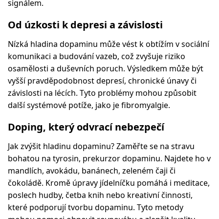
signálem.
Od úzkosti k depresi a závislosti
Nízká hladina dopaminu může vést k obtížím v sociální
komunikaci a budování vazeb, což zvyšuje riziko
osamělosti a duševních poruch. Výsledkem může být
vyšší pravděpodobnost depresí, chronické únavy či
závislosti na lécích. Tyto problémy mohou způsobit
další systémové potíže, jako je fibromyalgie.
Doping, který odvrací nebezpečí
Jak zvýšit hladinu dopaminu? Zaměřte se na stravu
bohatou na tyrosin, prekurzor dopaminu. Najdete ho v
mandlích, avokádu, banánech, zeleném čaji či
čokoládě. Kromě úpravy jídelníčku pomáhá i meditace,
poslech hudby, četba knih nebo kreativní činnosti,
které podporují tvorbu dopaminu. Tyto metody