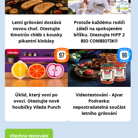
Letní grilování dostává
Protože každému rodiči
novou chuť. Otestujte
záleží na spokojeném
Kmotrův chléb s kousky
bříšku. Otestujte HiPP 2
pikantní klobásy
BIO COMBIOTIK®
Úklid, který voní po
Videotestování - Ajvar
ovoci. Otestujte nové
Podravka:
houbičky Vileda Punch
nepostradatelná součást
letního grilování
Všechna testování