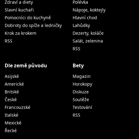
Zdraví a diety
Polévka
Slavní kuchaři
Nápoje, koktejly
Pomocníci do kuchyně
Hlavní chod
Dobroty do spíže a ledničky
Lahůdky
Krok za krokem
Dezerty, koláče
RSS
Salát, zelenina
RSS
Dle země původu
Bety
Asijské
Magazin
Americké
Horokopy
Britské
Diskuze
České
Soutěže
Francouzské
Testování
Italské
RSS
Mexické
Řecké