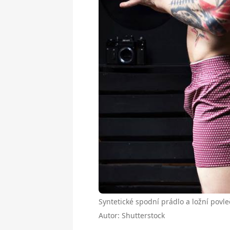
Syntetické spodní prádlo a ložní povle
Autor: Shutterstock