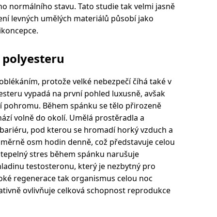
ho normálního stavu. Tato studie tak velmi jasně
ní levných umělých materiálů působí jako
tikoncepce.
 polyesteru
blékáním, protože velké nebezpečí číhá také v
yesteru vypadá na první pohled luxusně, avšak
í pohromu. Během spánku se tělo přirozeně
ází volně do okolí. Umělá prostěradla a
 bariéru, pod kterou se hromadí horký vzduch a
průměrně osm hodin denně, což představuje celou
ý tepelný stres během spánku narušuje
ladinu testosteronu, který je nezbytný pro
boké regenerace tak organismus celou noc
gativně ovlivňuje celková schopnost reprodukce