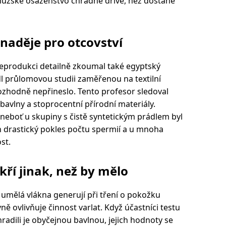
mužské osazenstvo chřadne dříve, než dostane
naděje pro otcovství
eprodukci detailně zkoumal také egyptský
l průlomovou studii zaměřenou na textilní
rozhodně nepřineslo. Tento profesor sledoval
 bavlny a stoprocentní přírodní materiály.
í, neboť u skupiny s čistě syntetickým prádlem byl
 drastický pokles počtu spermií a u mnoha
st.
kří jinak, než by mělo
e umělá vlákna generují při tření o pokožku
ně ovlivňuje činnost varlat. Když účastníci testu
radili je obyčejnou bavlnou, jejich hodnoty se