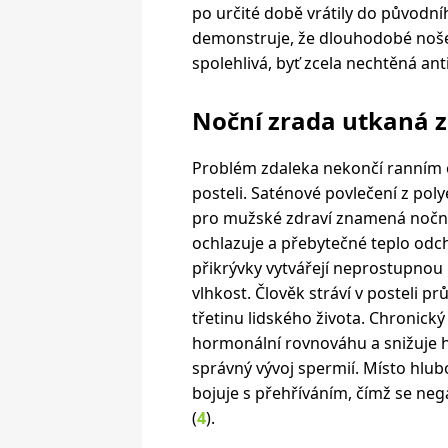
po určité době vrátily do původní
demonstruje, že dlouhodobé noše
spolehlivá, byť zcela nechtěná an
Noční zrada utkaná z
Problém zdaleka nekončí ranním o
posteli. Saténové povlečení z pol
pro mužské zdraví znamená nočn
ochlazuje a přebytečné teplo odch
přikrývky vytvářejí neprostupnou
vlhkost. Člověk stráví v posteli 
třetinu lidského života. Chronick
hormonální rovnováhu a snižuje h
správný vývoj spermií. Místo hlu
bojuje s přehříváním, čímž se ne
(
4
).