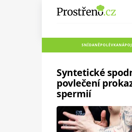
SNÍDANĚ
POLÉVKA
NÁPOJ
Syntetické spodn
povlečení prokaz
spermií