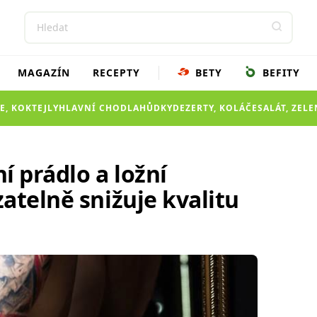
MAGAZÍN
RECEPTY
BETY
BEFITY
E, KOKTEJLY
HLAVNÍ CHOD
LAHŮDKY
DEZERTY, KOLÁČE
SALÁT, ZEL
í prádlo a ložní
atelně snižuje kvalitu