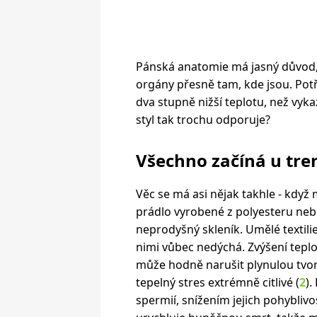
Pánská anatomie má jasný důvod, 
orgány přesně tam, kde jsou. Potře
dva stupně nižší teplotu, než vykaz
styl tak trochu odporuje?
Všechno začíná u tre
Věc se má asi nějak takhle - když
prádlo vyrobené z polyesteru nebo 
neprodyšný skleník. Umělé textili
nimi vůbec nedýchá. Zvýšení teploty
může hodně narušit plynulou tvo
tepelný stres extrémně citlivé (
2
).
spermií, snížením jejich pohybliv