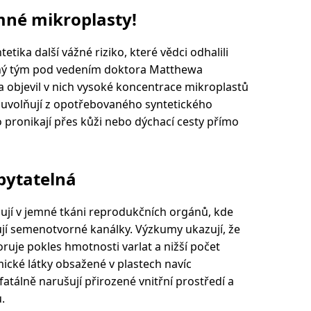
mné mikroplasty!
tika další vážné riziko, které vědci odhalili
ný tým pod vedením doktora Matthewa
a objevil v nich vysoké koncentrace mikroplastů
e uvolňují z opotřebovaného syntetického
o pronikají přes kůži nebo dýchací cesty přímo
zpytatelná
ují v jemné tkáni reprodukčních orgánů, kde
ují semenotvorné kanálky. Výzkumy ukazují, že
uje pokles hmotnosti varlat a nižší počet
mické látky obsažené v plastech navíc
atálně narušují přirozené vnitřní prostředí a
.