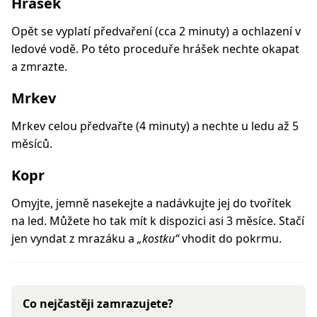
Hrášek
Opět se vyplatí předvaření (cca 2 minuty) a ochlazení v
ledové vodě. Po této proceduře hrášek nechte okapat
a zmrazte.
Mrkev
Mrkev celou předvařte (4 minuty) a nechte u ledu až 5
měsíců.
Kopr
Omyjte, jemně nasekejte a nadávkujte jej do tvořítek
na led. Můžete ho tak mít k dispozici asi 3 měsíce. Stačí
jen vyndat z mrazáku a
„kostku“
vhodit do pokrmu.
Co nejčastěji zamrazujete?