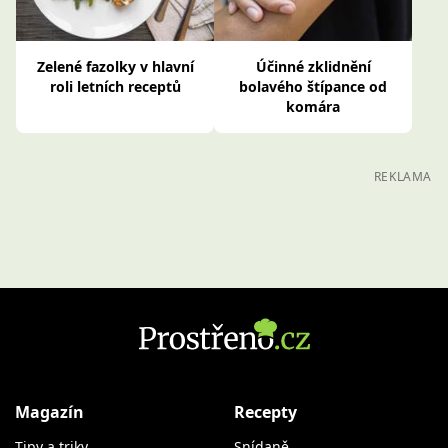
Zelené fazolky v hlavní
Účinné zklidnění
roli letních receptů
bolavého štípance od
komára
REKLAMA
Magazín
Recepty
Tipy a triky
Snídaně