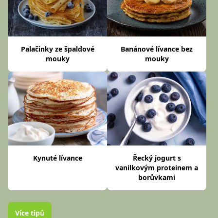
Palačinky ze špaldové
Banánové lívance bez
mouky
mouky
Kynuté lívance
Řecký jogurt s
vanilkovým proteinem a
borůvkami
Více tipů