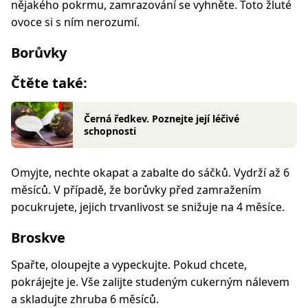
nějakého pokrmu, zamrazování se vyhněte. Toto žluté
ovoce si s ním nerozumí.
Borůvky
Čtěte také:
Černá ředkev. Poznejte její léčivé
schopnosti
Omyjte, nechte okapat a zabalte do sáčků. Vydrží až 6
měsíců. V případě, že borůvky před zamražením
pocukrujete, jejich trvanlivost se snižuje na 4 měsíce.
Broskve
Spařte, oloupejte a vypeckujte. Pokud chcete,
pokrájejte je. Vše zalijte studeným cukerným nálevem
a skladujte zhruba 6 měsíců.