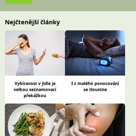
Nejčtenější články
Vybíravost v jídle je
I z malého ponocování
velkou seznamovací
se tloustne
překážkou