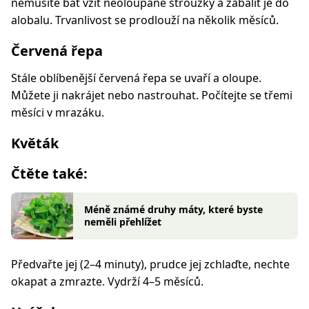
nemusíte bát vzít neoloupané stroužky a zabalit je do
alobalu. Trvanlivost se prodlouží na několik měsíců.
Červená řepa
Stále oblíbenější červená řepa se uvaří a oloupe.
Můžete ji nakrájet nebo nastrouhat. Počítejte se třemi
měsíci v mrazáku.
Květák
Čtěte také:
Méně známé druhy máty, které byste
neměli přehlížet
Předvařte jej (2–4 minuty), prudce jej zchlaďte, nechte
okapat a zmrazte. Vydrží 4–5 měsíců.