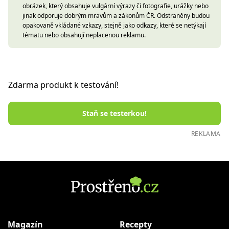
obrázek, který obsahuje vulgární výrazy či fotografie, urážky nebo
jinak odporuje dobrým mravům a zákonům ČR. Odstraněny budou
opakovaně vkládané vzkazy, stejně jako odkazy, které se netýkají
tématu nebo obsahují neplacenou reklamu.
Zdarma produkt k testování!
Staň se testerkou!
REKLAMA
Magazín
Recepty