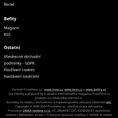
Řecké
Befity
Magazin
RSS
Ostatní
Všeobecné obchodní
podmínky - GDPR
Používaní cookies
Nastavení soukromí
Partneři Prostřeno.cz -
www.tryin.cz
,
www.bety.cz
a
www.befity.cz
Své náměty a připomínky k obsahu internetového magazínu Prostřeno.cz
posílejte na redakce@prostreno.cz.
Kontakty na redakci, obchodního a marketingového zástupce naleznete
zde.
Copyright © 2009-2024 Prostreno.cz - všechna práva vyhrazena.
Provozuje
OMAX Holding s.r.o.
, IČ: 28628187, DIČ: CZ28628187, společnost
vedená u Městského soudu v Praze pod spisovou značkou C 325936 se sídlem