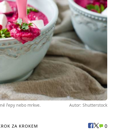
ené řepy nebo mrkve.
Autor: Shutterstock
0
KROK ZA KROKEM