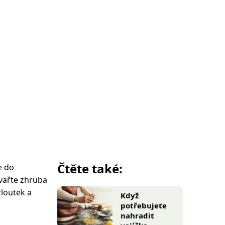
Čtěte také:
e do
 vařte zhruba
žloutek a
Když
potřebujete
nahradit