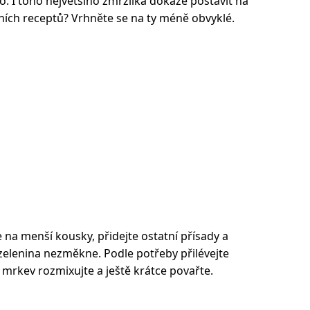
lo. I toho největšího zmrzlíka dokáže postavit na
čních receptů? Vrhněte se na ty méně obvyklé.
na menší kousky, přidejte ostatní přísady a
elenina nezměkne. Podle potřeby přilévejte
 mrkev rozmixujte a ještě krátce povařte.