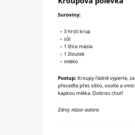
Kroupová polévka
Suroviny:
3 hrsti krup
sůl
1 lžíce másla
1 žloutek
mléko
Postup:
Kroupy řádně vyperte, zal
přeceďte přes sítko, osolte a vmí
kapkou mléka. Dobrou chuť!
Zdroj: názor autora