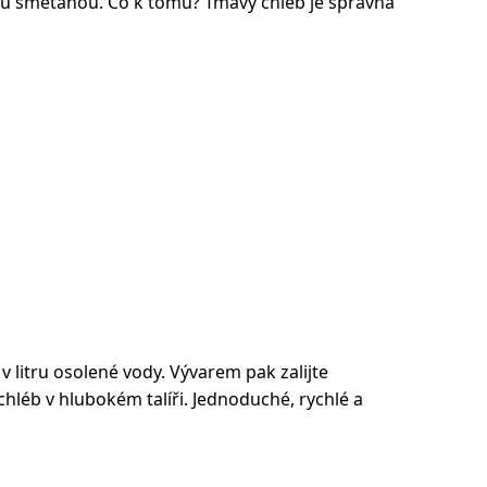
lou smetanou. Co k tomu? Tmavý chléb je správná
 v litru osolené vody. Vývarem pak zalijte
léb v hlubokém talíři. Jednoduché, rychlé a