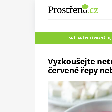
SNÍDANĚ
POLÉVKA
NÁPOJ
Vyzkoušejte netr
červené řepy n