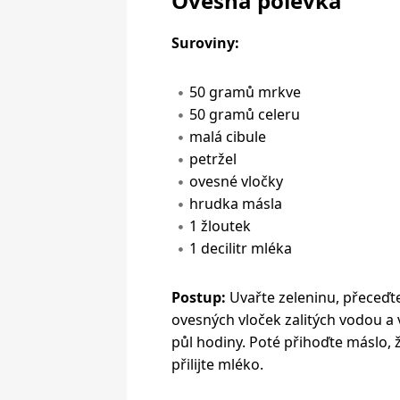
Ovesná polévka
Suroviny:
50 gramů mrkve
50 gramů celeru
malá cibule
petržel
ovesné vločky
hrudka másla
1 žloutek
1 decilitr mléka
Postup:
Uvařte zeleninu, přeceďt
ovesných vloček zalitých vodou a
půl hodiny. Poté přihoďte máslo, 
přilijte mléko.