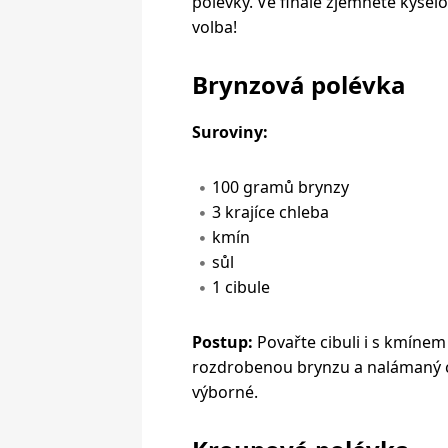
polévky. Ve finále zjemněte kyse
volba!
Brynzová polévka
Suroviny:
100 gramů brynzy
3 krajíce chleba
kmín
sůl
1 cibule
Postup:
Povařte cibuli i s kmínem
rozdrobenou brynzu a nalámaný ch
výborné.