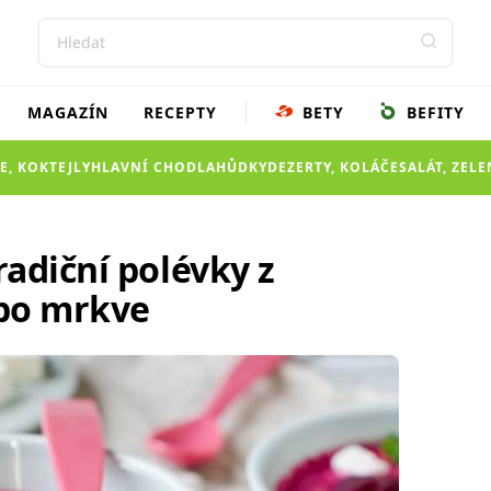
MAGAZÍN
RECEPTY
BETY
BEFITY
E, KOKTEJLY
HLAVNÍ CHOD
LAHŮDKY
DEZERTY, KOLÁČE
SALÁT, ZEL
adiční polévky z
ebo mrkve