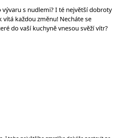
 vývaru s nudlemi? I té největší dobroty
ak vítá každou změnu! Necháte se
teré do vaší kuchyně vnesou svěží vítr?