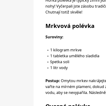
Horká polévka je typicky zimní jíd
nohy! Vyčerpali jste zásobu tradi
Chutnají totiž skvěle!
Mrkvová polévka
Suroviny:
1 kilogram mrkve
1 tabletka umělého sladidla
špetka soli
1 litr vody
Postup:
Omytou mrkev nakrájejte 
vařte na mírném plameni, dokud z
vodu, aby se nevypařila. Následně