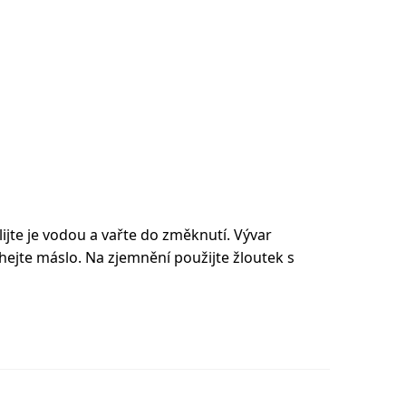
ijte je vodou a vařte do změknutí. Vývar
chejte máslo. Na zjemnění použijte žloutek s