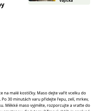
vajíčka
py
e na malé kostičky. Maso dejte vařit vcelku do
Po 30 minutách varu přidejte řepu, zelí, mrkev,
ásu. Měkké maso vyjměte, rozporcujte a vraťte do