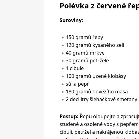
Polévka z červené ře
Suroviny:
150 gramů řepy
120 gramů kysaného zelí
40 gramů mrkve
30 gramů petržele
1 cibule
100 gramů uzené klobásy
sůl a pepř
180 gramů hovězího masa
2 decilitry šlehačkové smetany
Postup:
Řepu oloupejte a zpracujt
studené a osolené vody s pepřem. 
cibuli, petržel a nakrájenou klob