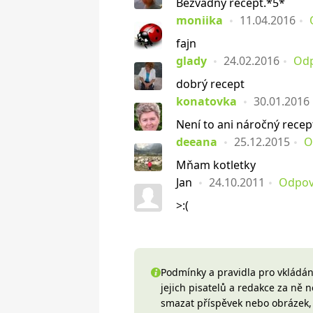
Bezvadný recept.*5*
moniika
11.04.2016
fajn
glady
24.02.2016
Od
dobrý recept
konatovka
30.01.2016
Není to ani náročný recep
deeana
25.12.2015
O
Mňam kotletky
Jan
24.10.2011
Odpov
>:(
Podmínky a pravidla pro vkládání
jejich pisatelů a redakce za ně
smazat příspěvek nebo obrázek, k