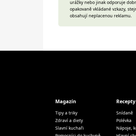
urážky nebo jinak odporuje do
opakovaně vkládané vzkazy, stej
obsahují neplacenou reklamu.
Magazín
Recepty
Tipy a triky
Snídaně
Zdraví a diety
Polévka
Slavní kuchaři
Nápoje, k
Pomocníci do kuchyně
Hlavní ch