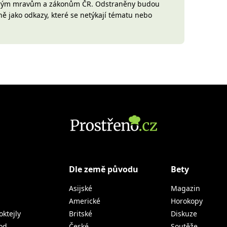
brým mravům a zákonům ČR. Odstraněny budou
ně jako odkazy, které se netýkají tématu nebo
Dle země původu
Bety
Asijské
Magazin
Americké
Horokopy
oktejly
Britské
Diskuze
od
České
Soutěže