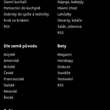
Slavní kuchaři
Nápoje, koktejly
Pomocníci do kuchyně
Hlavní chod
Dobroty do spíže a ledničky
Lahůdky
Krok za krokem
Dezerty, koláče
RSS
Salát, zelenina
RSS
Dle země původu
Bety
Asijské
Magazin
Americké
Horokopy
Britské
Diskuze
České
Soutěže
Francouzské
Testování
Italské
RSS
Mexické
Řecké