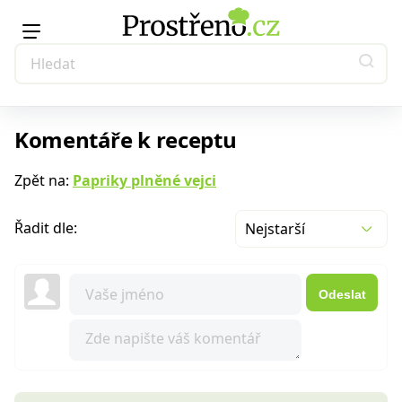
Komentáře k receptu
Zpět na:
Papriky plněné vejci
Řadit dle:
Nejstarší
Odeslat