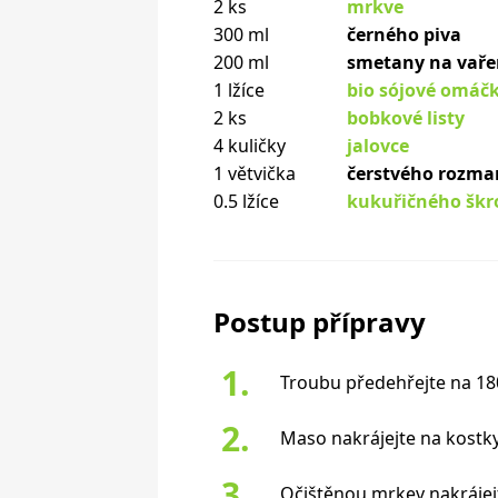
2 ks
mrkve
300 ml
černého piva
200 ml
smetany na vaře
1 lžíce
bio sójové omáč
2 ks
bobkové listy
4 kuličky
jalovce
1 větvička
čerstvého rozma
0.5 lžíce
kukuřičného škr
Postup přípravy
Troubu předehřejte na 180
Maso nakrájejte na kostky
Očištěnou mrkev nakrájejt