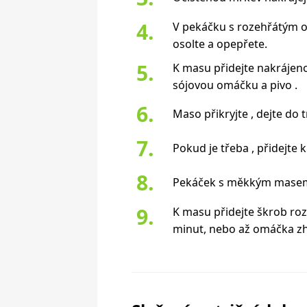
V pekáčku s rozehřátým 
osolte a opepřete.
K masu přidejte nakrájenou
sójovou omáčku a pivo .
Maso přikryjte , dejte do
Pokud je třeba , přidejte
Pekáček s měkkým masem v
K masu přidejte škrob ro
minut, nebo až omáčka z