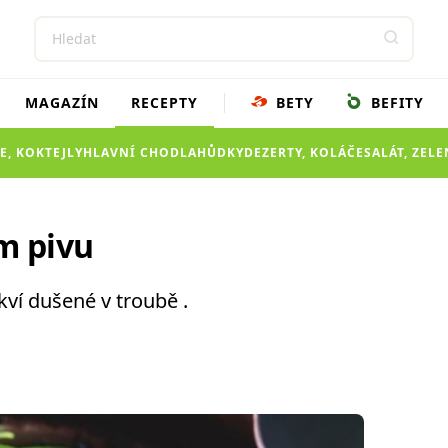
MAGAZÍN
RECEPTY
BETY
BEFITY
E, KOKTEJLY
HLAVNÍ CHOD
LAHŮDKY
DEZERTY, KOLÁČE
SALÁT, ZEL
m pivu
ví dušené v troubě .