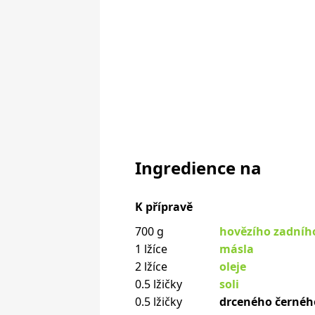
Ingredience na
K přípravě
700 g
hovězího zadníh
1 lžíce
másla
2 lžíce
oleje
0.5 lžičky
soli
0.5 lžičky
drceného černéh