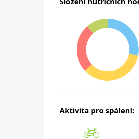
Složení nutričních h
Aktivita pro spálení: