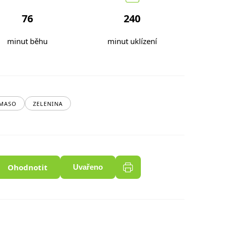
76
240
minut běhu
minut uklízení
 MASO
ZELENINA
Ohodnotit
Uvařeno