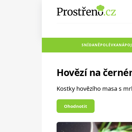
SNÍDANĚ
POLÉVKA
NÁPOJ
Hovězí na černé
Kostky hovězího masa s mrk
Ohodnotit