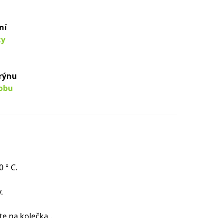
ní
ky
rýnu
obu
 ° C.
.
e na kolečka .