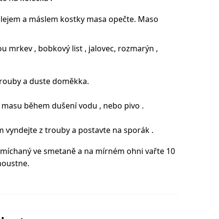
olejem a máslem kostky masa opečte. Maso
 mrkev , bobkový list , jalovec, rozmarýn ,
 trouby a duste doměkka.
 k masu během dušení vodu , nebo pivo .
yndejte z trouby a postavte na sporák .
zmíchaný ve smetaně a na mírném ohni vařte 10
houstne.