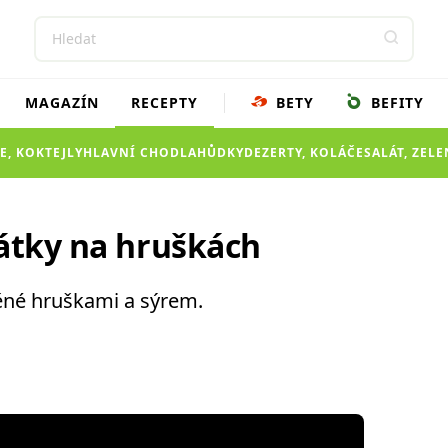
MAGAZÍN
RECEPTY
BETY
BEFITY
E, KOKTEJLY
HLAVNÍ CHOD
LAHŮDKY
DEZERTY, KOLÁČE
SALÁT, ZEL
látky na hruškách
něné hruškami a sýrem.