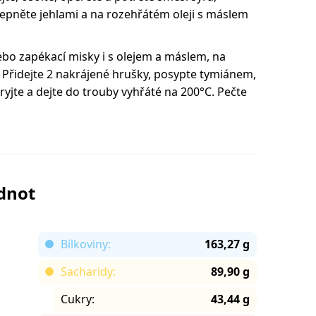
sepněte jehlami a na rozehřátém oleji s máslem
bo zapékací misky i s olejem a máslem, na
 Přidejte 2 nakrájené hrušky, posypte tymiánem,
ryjte a dejte do trouby vyhřáté na 200°C. Pečte
odnot
Bílkoviny:
163,27 g
Sacharidy:
89,90 g
Cukry:
43,44 g