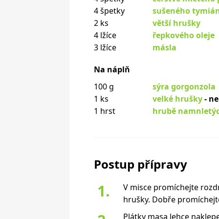
4 špetky
sušeného tymiá
2 ks
větší hrušky
4 lžíce
řepkového oleje
3 lžíce
másla
Na náplň
100 g
sýra gorgonzola
1 ks
velké hrušky
- ne
1 hrst
hrubě namnletý
Postup přípravy
V misce promíchejte rozd
hrušky. Dobře promíchejt
Plátky masa lehce naklepej