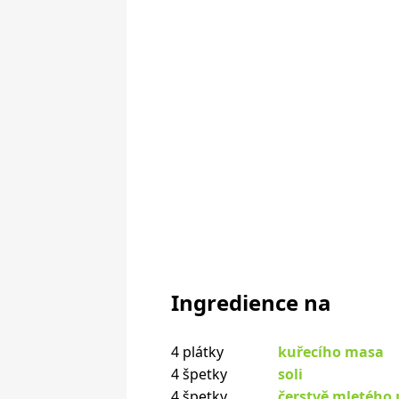
Ingredience na
4 plátky
kuřecího masa
4 špetky
soli
4 špetky
čerstvě mletého 