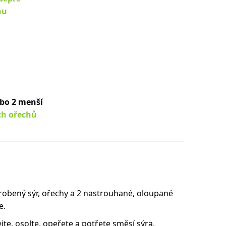
nu
bo 2 menší
ch ořechů
robený sýr, ořechy a 2 nastrouhané, oloupané
e.
te, osolte, opeřete a potřete směsí sýra,