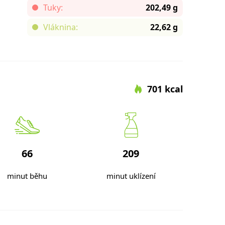
Tuky:
202,49 g
Vláknina:
22,62 g
701 kcal
66
209
minut běhu
minut uklízení