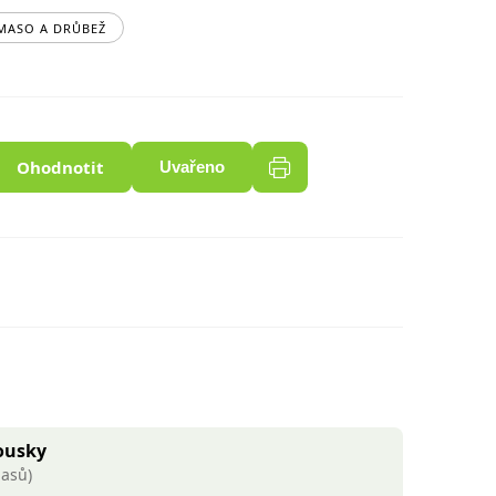
MASO A DRŮBEŽ
Ohodnotit
Uvařeno
ousky
lasů)