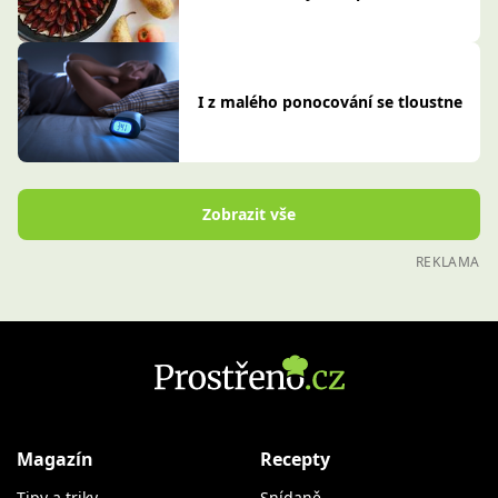
I z malého ponocování se tloustne
Zobrazit vše
REKLAMA
Magazín
Recepty
Tipy a triky
Snídaně