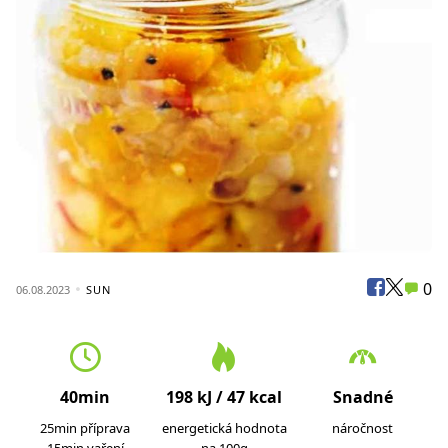
0
06.08.2023
SUN
40min
198 kJ / 47 kcal
Snadné
25min příprava
energetická hodnota
náročnost