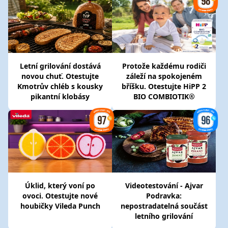
Letní grilování dostává
Protože každému rodiči
novou chuť. Otestujte
záleží na spokojeném
Kmotrův chléb s kousky
bříšku. Otestujte HiPP 2
pikantní klobásy
BIO COMBIOTIK®
Úklid, který voní po
Videotestování - Ajvar
ovoci. Otestujte nové
Podravka:
houbičky Vileda Punch
nepostradatelná součást
letního grilování