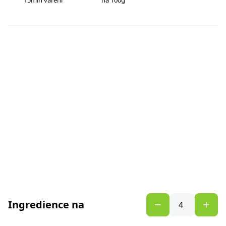
15min vaření
na 100g
Ingredience na