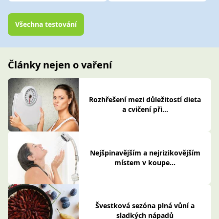
Všechna testování
Články nejen o vaření
Rozhřešení mezi důležitostí dieta
a cvičení při...
Nejšpinavějším a nejrizikovějším
místem v koupe...
Švestková sezóna plná vůní a
sladkých nápadů