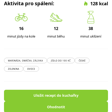
Aktivita pro spálení:
128 kcal
16
12
38
minut jízdy na kole
minut běhu
minut uklízení
MARINÁDA, OMÁČKA, ZÁLIVKA
JÍDLO DO 100 KČ
ČESKÉ
ZELENINA
OVOCE
Uložit recept do kuchařky
Ohodnotit