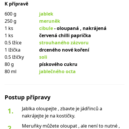
K přípravě
600 g
jablek
250 g
meruněk
1 ks
cibule
- oloupaná , nakrájená
1 ks
červená chilli paprička
0.5 lžíce
strouhaného zázvoru
1 lžička
drceného nové koření
0.5 lžičky
soli
80 g
pískového cukru
80 ml
jablečného octa
Postup přípravy
Jablka oloupejte , zbavte je jádřinců a
nakrájejte je na kostičky.
Meruňky můžete oloupat , ale není to nutné ,