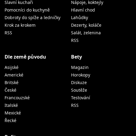
Slavní kuchaři
Nápoje, koktejly
Pomocníci do kuchyně
Hlavní chod
Dobroty do spíže a ledničky
Lahůdky
Krok za krokem
Dezerty, koláče
RSS
Salát, zelenina
RSS
Dle země původu
Bety
Asijské
Magazin
Americké
Horokopy
Britské
Diskuze
České
Soutěže
Francouzské
Testování
Italské
RSS
Mexické
Řecké