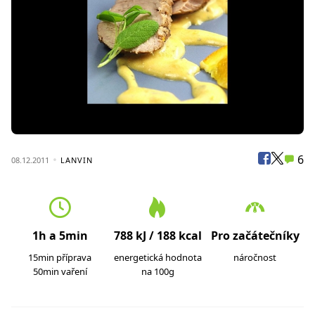
6
08.12.2011
LANVIN
1h a 5min
788 kJ / 188 kcal
Pro začátečníky
15min příprava
energetická hodnota
náročnost
50min vaření
na 100g