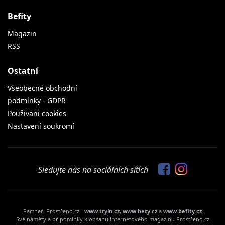
Befity
Magazin
RSS
Ostatní
Všeobecné obchodní
podmínky - GDPR
Používaní cookies
Nastavení soukromí
Sledujte nás na sociálních sítích
Partneři Prostřeno.cz -
www.tryin.cz
,
www.bety.cz
a
www.befity.cz
Své náměty a připomínky k obsahu internetového magazínu Prostřeno.cz