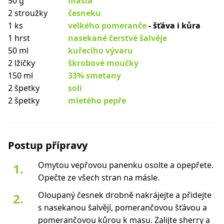
50 g
másla
2 stroužky
česneku
1 ks
velkého pomeranče
- šťáva i kůra
1 hrst
nasekané čerstvé šalvěje
50 ml
kuřecího vývaru
2 lžičky
škrobové moučky
150 ml
33% smetany
2 špetky
soli
2 špetky
mletého pepře
Postup přípravy
Omytou vepřovou panenku osolte a opepřete.
Opečte ze všech stran na másle.
Oloupaný česnek drobně nakrájejte a přidejte
s nasekanou šalvějí, pomerančovou šťávou a
pomerančovou kůrou k masu. Zalijte sherry a