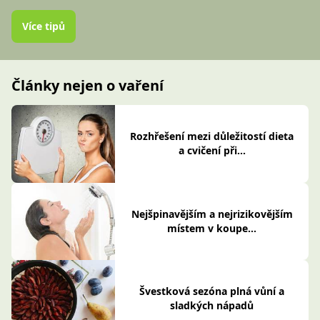
Více tipů
Články nejen o vaření
Rozhřešení mezi důležitostí dieta
a cvičení při...
Nejšpinavějším a nejrizikovějším
místem v koupe...
Švestková sezóna plná vůní a
sladkých nápadů