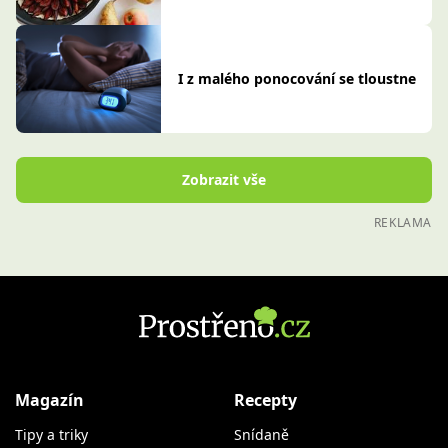
I z malého ponocování se tloustne
Zobrazit vše
REKLAMA
Magazín
Recepty
Tipy a triky
Snídaně