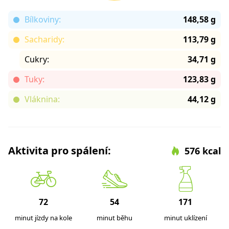
Bílkoviny:
148,58 g
Sacharidy:
113,79 g
Cukry:
34,71 g
Tuky:
123,83 g
Vláknina:
44,12 g
Aktivita pro spálení:
576 kcal
72
54
171
minut jízdy na kole
minut běhu
minut uklízení