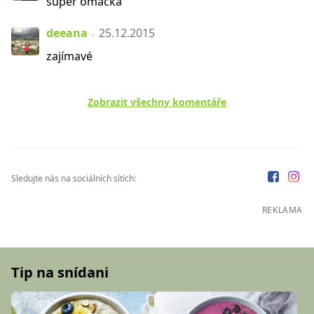
super omacka
deeana
25.12.2015
zajímavé
Zobrazit všechny komentáře
Sledujte nás na sociálních sítích:
REKLAMA
Tip na snídani