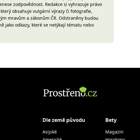
 nenese zodpovědnost. Redakce si vyhrazuje právo
terý obsahuje vulgární výrazy či fotografie,
brým mravům a zákonům ČR. Odstraněny budou
ně jako odkazy, které se netýkají tématu nebo
Dle země původu
Bety
Asijské
Magazin
Americké
Horokopy