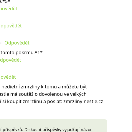
ě.*5*
povědět
dpovědět
Odpovědět
 v tomto pokrmu.*1*
dpovědět
ovědět
a nedietní zmrzliny k tomu a můžete být
estle má soutěž o dovolenou ve velkých
si koupit zmrzlinu a poslat: zmrzliny-nestle.cz
 příspěvků. Diskusní příspěvky vyjadřují názor