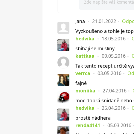
Jana
21.01.2022
Odpo
Vyzkoušeno a tohle je top
hedvika
18.05.2016
sbíhají se mi sliny
kattkaa
09.05.2016
Tak tento recept určitě v
verrca
03.05.2016
Od
fajné
moniika
27.04.2016
moc dobrá snídaně nebo 
hedvika
25.04.2016
prostě nádhera
renda4141
05.03.2016