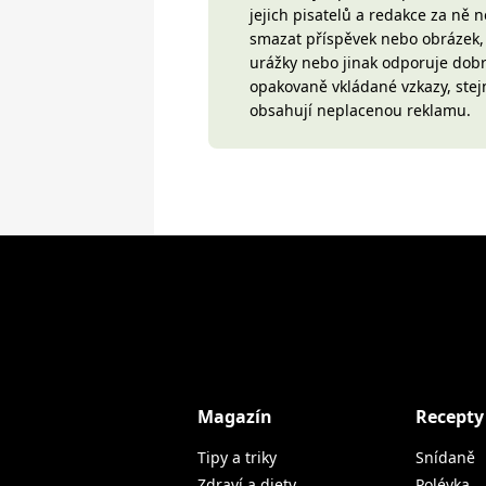
jejich pisatelů a redakce za ně
smazat příspěvek nebo obrázek, k
urážky nebo jinak odporuje do
opakovaně vkládané vzkazy, stej
obsahují neplacenou reklamu.
Magazín
Recepty
Tipy a triky
Snídaně
Zdraví a diety
Polévka