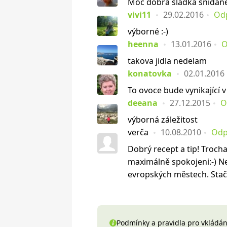
Moc dobrá sladká snídan
vivi11
29.02.2016
Od
výborné :-)
heenna
13.01.2016
O
takova jidla nedelam
konatovka
02.01.2016
To ovoce bude vynikající
deeana
27.12.2015
O
výborná záležitost
verča
10.08.2010
Odp
Dobrý recept a tip! Troch
maximálně spokojeni:-) N
evropských městech. Stačí 
Podmínky a pravidla pro vkládání