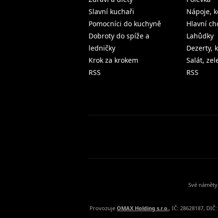
Slavní kuchaři
Nápoje, k
Pomocníci do kuchyně
Hlavní ch
Dobroty do spíže a
Lahůdky
ledničky
Dezerty, 
Krok za krokem
Salát, ze
RSS
RSS
Své náměty 
Provozuje
OMAX Holding s.r.o.
, IČ: 28628187, DI