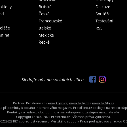
oktejly
Britské
Diskuze
od
České
Soutěže
Francouzské
Testování
koláče
Italské
RSS
lenina
Mexické
Řecké
Sledujte nás na sociálních sítích
Partneři Prostřeno.cz -
www.tryin.cz
,
www.bety.cz
a
www.befity.cz
a připomínky k obsahu internetového magazínu Prostřeno.cz posílejte na redakce@p
Kontakty na redakci, obchodního a marketingového zástupce naleznete
zde.
Copyright © 2009-2024 Prostreno.cz - všechna práva vyhrazena.
Č: CZ28628187, společnost vedená u Městského soudu v Praze pod spisovou značkou C 3