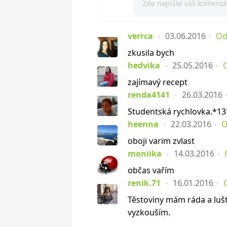
verrca
03.06.2016
Od
zkusila bych
hedvika
25.05.2016
zajímavý recept
renda4141
26.03.2016
Studentská rychlovka.*13
heenna
22.03.2016
O
oboji varim zvlast
moniika
14.03.2016
občas vařím
renik.71
16.01.2016
Těstoviny mám ráda a lušt
vyzkouším.