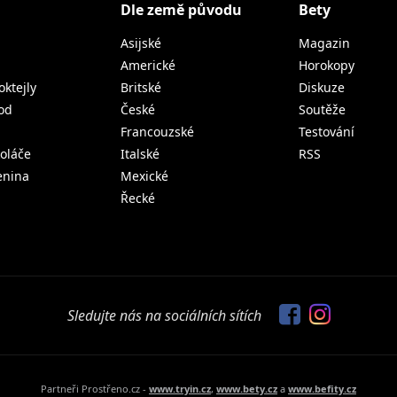
Dle země původu
Bety
Asijské
Magazin
Americké
Horokopy
oktejly
Britské
Diskuze
od
České
Soutěže
Francouzské
Testování
koláče
Italské
RSS
lenina
Mexické
Řecké
Sledujte nás na sociálních sítích
Partneři Prostřeno.cz -
www.tryin.cz
,
www.bety.cz
a
www.befity.cz