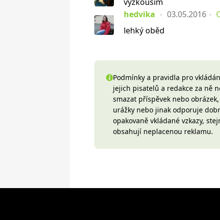
vyzkouším
hedvika
03.05.2016
lehký oběd
Podmínky a pravidla pro vkládání
jejich pisatelů a redakce za ně
smazat příspěvek nebo obrázek, k
urážky nebo jinak odporuje do
opakovaně vkládané vzkazy, stej
obsahují neplacenou reklamu.