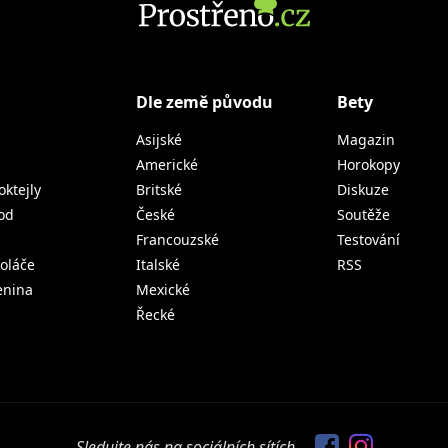
Dle země původu
Bety
Asijské
Magazin
Americké
Horokopy
oktejly
Britské
Diskuze
od
České
Soutěže
Francouzské
Testování
koláče
Italské
RSS
lenina
Mexické
Řecké
Sledujte nás na sociálních sítích