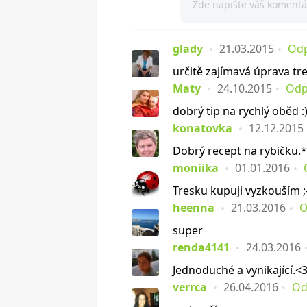
glady
21.03.2015
Od
určitě zajímavá úprava tres
Maty
24.10.2015
Odp
dobrý tip na rychlý oběd :
konatovka
12.12.2015
Dobrý recept na rybičku.
moniika
01.01.2016
Tresku kupuji vyzkouším ;
heenna
21.03.2016
O
super
renda4141
24.03.2016
Jednoduché a vynikající.<
verrca
26.04.2016
Od